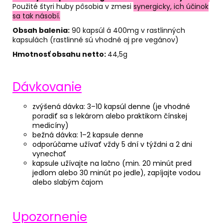
Použité štyri huby pôsobia v zmesi
synergicky, ich účinok
sa tak násobí.
Obsah balenia:
90 kapsúl á 400mg
v rastlinných
kapsulách (rastlinné sú vhodné aj pre vegánov)
Hmotnosť obsahu netto:
44,5g
Dávkovanie
zvýšená dávka: 3–10 kapsúl denne (je vhodné
poradiť sa s lekárom alebo praktikom čínskej
medicíny)
bežná dávka: 1–2 kapsule denne
odporúčame užívať vždy 5 dní v týždni a 2 dni
vynechať
kapsule užívajte na lačno (min. 20 minút pred
jedlom alebo 30 minút po jedle), zapíjajte vodou
alebo slabým čajom
Upozornenie