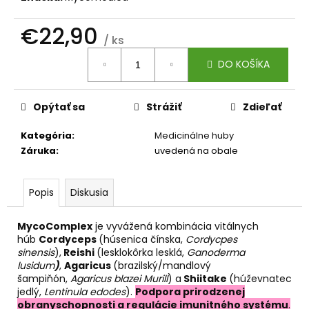
č
a
€22,90
m
/ ks
e
Jednotková
DO KOŠÍKA
cena:
AGARICUS
TOBOLKY
Opýtať sa
Strážiť
Zdieľať
€31,60
Kategória
:
Medicinálne huby
Záruka
:
uvedená na obale
Popis
Diskusia
MycoComplex
je vyvážená kombinácia vitálnych
húb
Cordyceps
(húsenica čínska,
Cordycpes
sinensis
),
Reishi
(lesklokôrka lesklá,
Ganoderma
lusidum
)
,
Agaricus
(brazilský/mandlový
šampiňón,
Agaricus blazei Murill
) a
Shiitake
(húževnatec
jedlý,
Lentinula edodes
).
Podpora prirodzenej
obranyschopnosti a regulácie imunitného systému
.