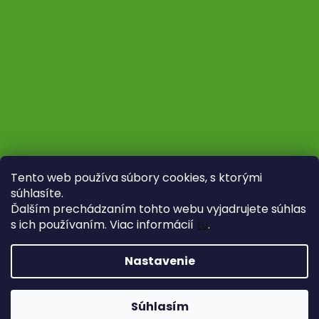
Tento web používa súbory cookies, s ktorými
súhlasíte.
Ďalším prechádzaním tohto webu vyjadrujete súhlas
s ich používaním. Viac informácií
tu
.
Sledovať na Instagrame
Nastavenie
Vytvoril Shoptet
Copyright 2026
Fytoliečba
. Všetky práva vyhradené.
Súhlasím
Upraviť nastavenie cookies