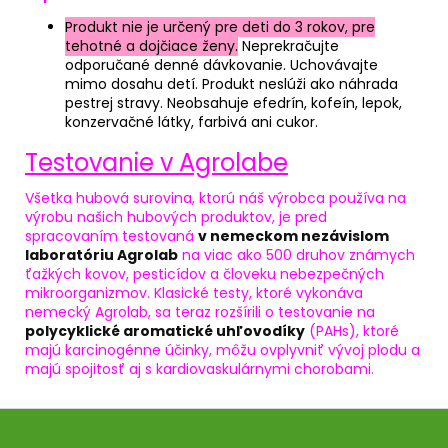
Produkt nie je určený pre deti do 3 rokov, pre
tehotné a dojčiace ženy.
Neprekračujte
odporučané denné dávkovanie. Uchovávajte
mimo dosahu detí. Produkt neslúži ako náhrada
pestrej stravy. Neobsahuje efedrín, kofeín, lepok,
konzervačné látky, farbivá ani cukor.
Testovanie v Agrolabe
Všetka hubová surovina, ktorú náš výrobca používa na
výrobu našich hubových produktov, je pred
spracovaním testovaná
v nemeckom nezávislom
laboratóriu Agrolab
na viac ako 500 druhov známych
ťažkých kovov, pesticídov a človeku nebezpečných
mikroorganizmov. Klasické testy, ktoré vykonáva
nemecký Agrolab, sa teraz rozšírili o testovanie na
polycyklické aromatické uhľovodíky
(PAHs), ktoré
majú karcinogénne účinky, môžu ovplyvniť vývoj plodu a
majú spojitosť aj s kardiovaskulárnymi chorobami.
Z
á