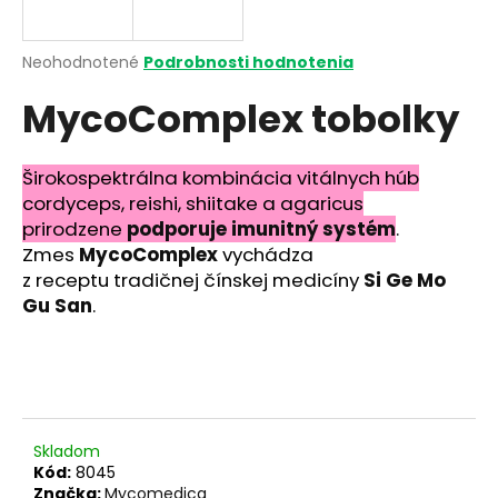
á
j
Priemerné
Neohodnotené
Podrobnosti hodnotenia
s
hodnotenie
MycoComplex tobolky
produktu
ť
je
?
0,0
z
Širokospektrálna kombinácia vitálnych húb
5
cordyceps, reishi, shiitake a agaricus
hviezdičiek.
prirodzene
podporuje imunitný systém
.
Zmes
MycoComplex
vychádza
HĽADAŤ
z receptu tradičnej čínskej medicíny
Si Ge Mo
Gu San
.
O
d
p
o
r
Skladom
Kód:
8045
ú
Značka:
Mycomedica