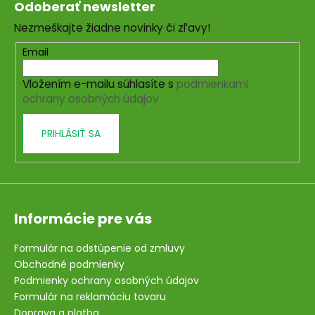
Odoberať newsletter
p
Nezmeškajte žiadne novinky či zľavy!
ä
t
Email
i
Vložením e-mailu súhlasíte s
podmienkami
e
ochrany osobných údajov
PRIHLÁSIŤ SA
Informácie pre vás
Formulár na odstúpenie od zmluvy
Obchodné podmienky
Podmienky ochrany osobných údajov
Formulár na reklamáciu tovaru
Doprava a platba