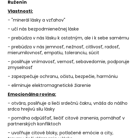
č
Ružen
í
n
a
Vlastnosti:
m
- "minerál lásky a vzťahov"
e
- učí nás bezpodmienečnej láske
- prebúdza v nás lásku k ostatným, ale i k sebe samému
SVIEČKA
NA
- prebúdza v nás jemnosť, nežnosť, citlivosť, radosť,
ZVEĽADENIE
mierumilovnosť, empatiu, toleranciu, súcit
VÁŠNE
A
- posilňuje vnímavosť, vernosť, sebavedomie, podporuje
SEXUALITY
zmyselnosť
€9,50
- zapezpečuje ochranu, očistu, bezpečie, harmóniu
- eliminuje elektromagnetické žiarenie
Emocion
á
lna rovina:
- otvára, posilňuje a lieči srdečnú čakru, vnáša do nášho
srdca hrejivú silu lásky
- pomáha odpúšťať, liečiť citové zranenia, pomáhať v
partnerských konfliktoch
- uvoľňuje citové bloky, potlačené emócie a city,