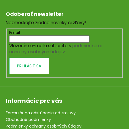
Z
á
Odoberať newsletter
p
Nezmeškajte žiadne novinky či zľavy!
ä
t
Email
i
Vložením e-mailu súhlasíte s
podmienkami
e
ochrany osobných údajov
PRIHLÁSIŤ SA
Informácie pre vás
Formulár na odstúpenie od zmluvy
Obchodné podmienky
Podmienky ochrany osobných údajov