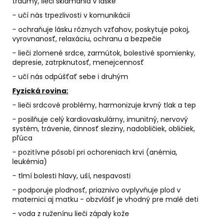
traumy, lieči sklamania v láske
- učí nás trpezlivosti v komunikácii
- ochraňuje lásku rôznych vzťahov, poskytuje pokoj,
vyrovnanosť, relaxáciu, ochranu a bezpečie
- lieči zlomené srdce, zarmútok, bolestivé spomienky,
depresie, zatrpknutosť, menejcennosť
- učí nás odpúšťať sebe i druhým
Fyzick
á
rovina:
- lieči srdcové problémy, harmonizuje krvný tlak a tep
- posilňuje celý kardiovaskulárny, imunitný, nervový
systém, trávenie, činnosť sleziny, nadobličiek, obličiek,
pľúca
- pozitívne pôsobí pri ochoreniach krvi (anémia,
leukémia)
- tlmí bolesti hlavy, uší, nespavosti
- podporuje plodnosť, priaznivo ovplyvňuje plod v
maternici aj matku - obzvlášť je vhodný pre malé deti
- voda z ruženínu lieči zápaly kože