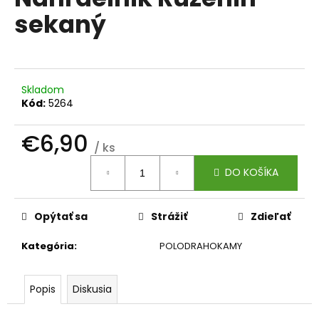
je
á
sekaný
0,0
z
j
5
s
hviezdičiek.
ť
?
Skladom
Kód:
5264
€6,90
/ ks
Jednotková
HĽADAŤ
DO KOŠÍKA
cena:
Opýtať sa
Strážiť
Zdieľať
O
d
Kategória
:
POLODRAHOKAMY
p
o
r
Popis
Diskusia
ú