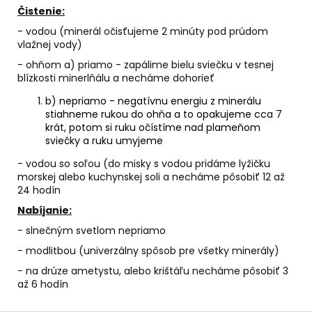
Čistenie:
- vodou (minerál očisťujeme 2 minúty pod prúdom
vlažnej vody)
- ohňom a) priamo - zapálime bielu sviečku v tesnej
blízkosti minerlňálu a necháme dohorieť
b) nepriamo - negatívnu energiu z minerálu
stiahneme rukou do ohňa a to opakujeme cca 7
krát, potom si ruku očístíme nad plameňom
sviečky a ruku umyjeme
- vodou so soľou (do misky s vodou pridáme lyžičku
morskej alebo kuchynskej soli a necháme pôsobiť 12 až
24 hodín
Nab
í
janie:
- slnečným svetlom nepriamo
- modlitbou (univerzálny spôsob pre všetky minerály)
- na drúze ametystu, alebo krištáľu necháme pôsobiť 3
až 6 hodín