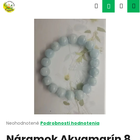
K
Prejsť
Hľadať
Náku
M
Prihlásen
na
o
obsah
Späť
Späť
košík
š
í
Č
k
o
p
o
t
r
e
b
u
j
e
t
Priemerné
Neohodnotené
Podrobnosti hodnotenia
hodnotenie
e
Náramok Akvamarín 8
produktu
n