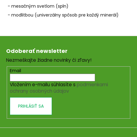
- mesačným svetlom (spln)
- modlitbou (univerzálny spôsob pre každý minerál)
Z
á
Odoberať newsletter
p
Nezmeškajte žiadne novinky či zľavy!
ä
t
Email
i
Vložením e-mailu súhlasíte s
podmienkami
e
ochrany osobných údajov
PRIHLÁSIŤ SA