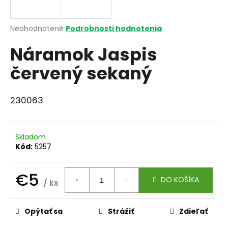
á
j
Priemerné
Neohodnotené
Podrobnosti hodnotenia
s
hodnotenie
Náramok Jaspis
produktu
ť
je
?
červený sekaný
0,0
z
5
hviezdičiek.
230063
HĽADAŤ
Skladom
Kód:
5257
O
d
€5
DO KOŠÍKA
/ ks
p
Jednotková
o
cena:
r
Opýtať sa
Strážiť
Zdieľať
ú