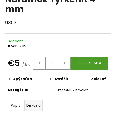
je
á
mm
0,0
z
j
5
s
hviezdičiek.
9807
ť
?
Skladom
Kód:
5205
€5
HĽADAŤ
DO KOŠÍKA
/ ks
Jednotková
cena:
Opýtať sa
Strážiť
Zdieľať
O
d
Kategória
:
POLODRAHOKAMY
p
o
r
Popis
Diskusia
ú