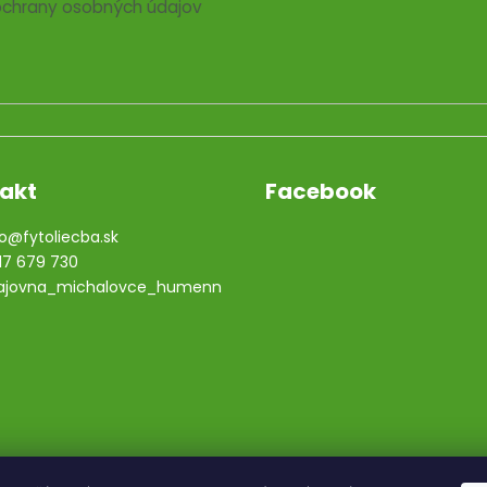
chrany osobných údajov
akt
Facebook
o
@
fytoliecba.sk
17 679 730
ajovna_michalovce_humenn