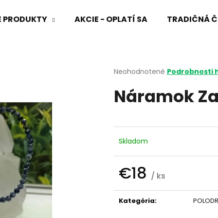
VÉ PRODUKTY
AKCIE - OPLATÍ SA
TRADIČNÁ Č
Čo potrebujete nájsť?
Priemerné
Neohodnotené
Podrobnosti 
hodnotenie
Náramok Za
produktu
HĽADAŤ
je
0,0
z
5
Odporúčame
hviezdičiek.
Skladom
€18
/ ks
Jednotková
cena:
Kategória
:
POLOD