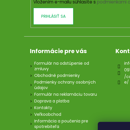
Vložením e-mailu súhlasíte s
podmienkami o
e
PRIHLÁSIŤ SA
Informácie pre vás
Kont
Formulár na odstúpenie od
inf
zmluvy
09
Obchodné podmienky
/c
Podmienky ochrany osobných
e/
údajov
Formulár na reklamáciu tovaru
Doprava a platba
Kontakty
Veľkoobchod
Informácia a poučenia pre
spotrebiteľa