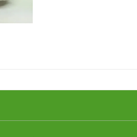
PALO SANTO SVIEČKA
KÓD 368 - BALZ
€10,89
€11,50