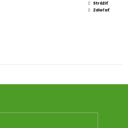
AM DYMIACEJ ROKLINY
Strážiť
Zdieľať