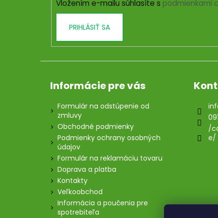
Vložením e-mailu súhlasíte s
podmienkami o
e
PRIHLÁSIŤ SA
Informácie pre vás
Kont
Formulár na odstúpenie od
inf
zmluvy
09
Obchodné podmienky
/c
Podmienky ochrany osobných
e/
údajov
Formulár na reklamáciu tovaru
Doprava a platba
Kontakty
Veľkoobchod
Informácia a poučenia pre
spotrebiteľa