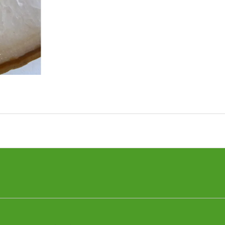
PALO SANTO SVIEČKA
KÓD 368 - BALZ
€10,89
€11,50