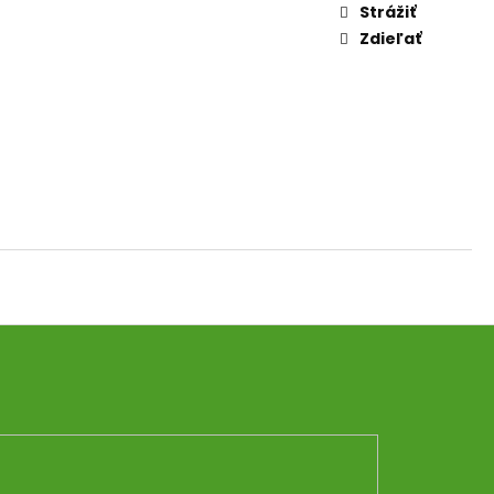
AM DYMIACEJ ROKLINY
Strážiť
Zdieľať