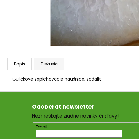
AGARICUS TOBOLKY
€31,60
Popis
Diskusia
Guličkové zapichovacie náušnice, sodalit.
Z
á
Odoberať newsletter
p
Nezmeškajte žiadne novinky či zľavy!
ä
t
Email
i