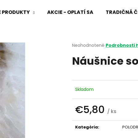
VÉ PRODUKTY
AKCIE - OPLATÍ SA
TRADIČNÁ Č
Čo potrebujete nájsť?
Priemerné
Neohodnotené
Podrobnosti 
hodnotenie
Náušnice so
produktu
HĽADAŤ
je
0,0
z
5
Odporúčame
hviezdičiek.
Skladom
€5,80
/ ks
Jednotková
cena:
Kategória
:
POLOD