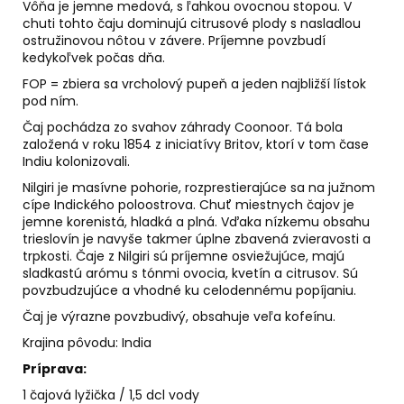
č
Vôňa je jemne medová, s ľahkou ovocnou stopou. V
a
chuti tohto čaju dominujú citrusové plody s nasladlou
m
ostružinovou nôtou v závere. Príjemne povzbudí
kedykoľvek počas dňa.
e
FOP = zbiera sa vrcholový pupeň a jeden najbližší lístok
pod ním.
LEV
Čaj pochádza zo svahov záhrady Coonoor.
Tá bola
-
založená v roku 1854 z iniciatívy Britov, ktorí v tom čase
SVIEČKA
K
Indiu kolonizovali.
ZNAMENIU
Nilgiri je masívne pohorie, rozprestierajúce sa na južnom
ZVEROKRUHU
cípe Indického poloostrova. Chuť miestnych čajov je
Z
PALMOVÉHO
jemne korenistá, hladká a plná. Vďaka nízkemu obsahu
VOSKU
trieslovín je navyše takmer úplne zbavená zvieravosti a
trpkosti. Čaje z Nilgiri sú príjemne osviežujúce, majú
€5,95
sladkastú arómu s tónmi ovocia, kvetín a citrusov. Sú
povzbudzujúce a vhodné ku celodennému popíjaniu.
Čaj je výrazne povzbudivý, obsahuje veľa kofeínu.
Krajina pôvodu: India
Príprava:
1 čajová lyžička / 1,5 dcl vody