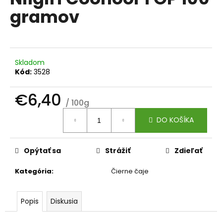
je
á
gramov
0,0
z
j
5
s
hviezdičiek.
ť
?
Skladom
Kód:
3528
€6,40
/ 100g
Jednotková
HĽADAŤ
DO KOŠÍKA
cena:
Opýtať sa
Strážiť
Zdieľať
O
d
Kategória
:
Čierne čaje
p
o
r
Popis
Diskusia
ú