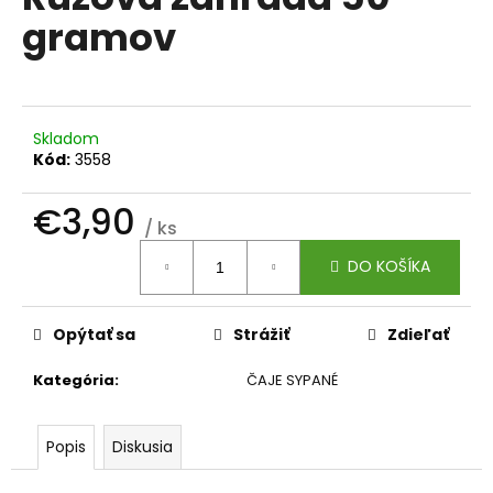
je
á
gramov
0,0
z
j
5
s
hviezdičiek.
ť
?
Skladom
Kód:
3558
€3,90
/ ks
Jednotková
HĽADAŤ
DO KOŠÍKA
cena:
Opýtať sa
Strážiť
Zdieľať
O
d
Kategória
:
ČAJE SYPANÉ
p
o
r
Popis
Diskusia
ú