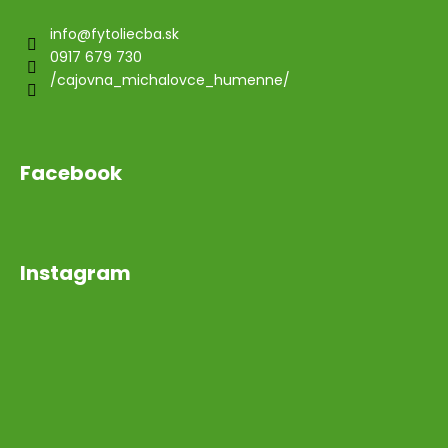
info
@
fytoliecba.sk
0917 679 730
/cajovna_michalovce_humenne/
Facebook
Instagram