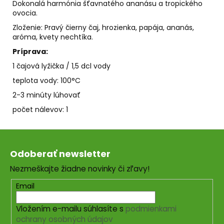
č
Dokonalá harmónia šťavnatého ananásu a tropického
a
ovocia.
m
Zloženie: Pravý čierny čaj, hrozienka, papája, ananás,
e
aróma, kvety nechtíka.
Príprava:
VÝZVA
1 čajová lyžička / 1,5 dcl vody
NA
CHUDNUTIE
teplota vody: 100°C
€49
2-3 minúty lúhovať
počet nálevov: 1
Z
á
Odoberať newsletter
p
Nezmeškajte žiadne novinky či zľavy!
ä
t
Email
i
Vložením e-mailu súhlasíte s
podmienkami
e
ochrany osobných údajov