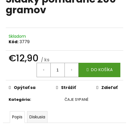
je
á
gramov
0,0
z
j
5
s
hviezdičiek.
ť
?
Skladom
Kód:
3779
€12,90
/ ks
Jednotková
HĽADAŤ
DO KOŠÍKA
cena:
Opýtať sa
Strážiť
Zdieľať
O
d
Kategória
:
ČAJE SYPANÉ
p
o
r
Popis
Diskusia
ú