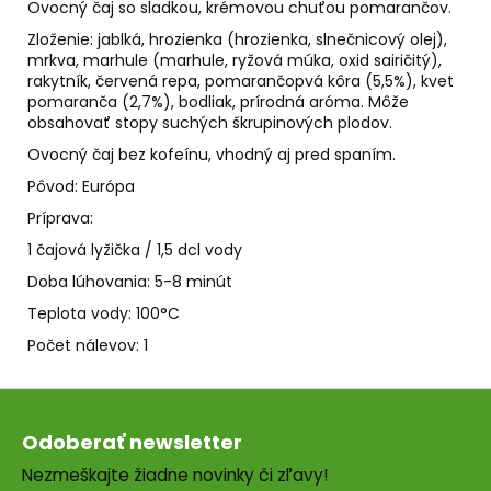
č
Ovocný čaj so sladkou, krémovou chuťou pomarančov.
a
Zloženie: jablká, hrozienka (hrozienka, slnečnicový olej),
m
mrkva, marhule (marhule, ryžová múka, oxid sairičitý),
e
rakytník, červená repa, pomarančopvá kôra (5,5%), kvet
pomaranča (2,7%), bodliak, prírodná aróma. Môže
obsahovať stopy suchých škrupinových plodov.
HELIKOSTOP
Ovocný čaj bez kofeínu, vhodný aj pred spaním.
1+1
=
Pôvod: Európa
-35%
Príprava:
€25
1 čajová lyžička / 1,5 dcl vody
Doba lúhovania: 5-8 minút
Teplota vody: 100°C
Počet nálevov: 1
Z
á
Odoberať newsletter
p
Nezmeškajte žiadne novinky či zľavy!
ä