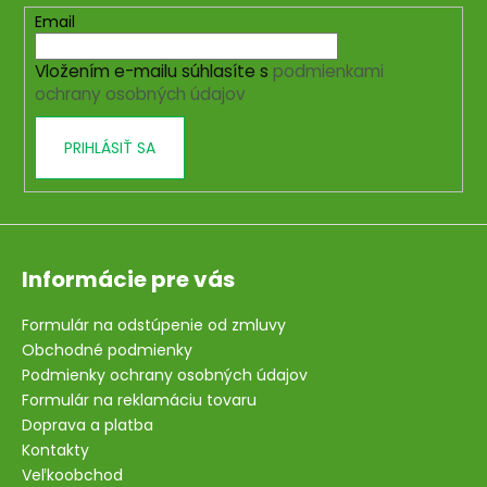
t
Email
i
Vložením e-mailu súhlasíte s
podmienkami
e
ochrany osobných údajov
PRIHLÁSIŤ SA
Informácie pre vás
Formulár na odstúpenie od zmluvy
Obchodné podmienky
Podmienky ochrany osobných údajov
Formulár na reklamáciu tovaru
Doprava a platba
Kontakty
Veľkoobchod