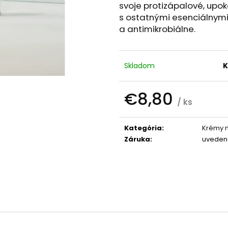
PALO SANTO SVIEČKA
KÓD 368 - BALZ
svoje protizápalové, upok
€10,89
€11,50
s ostatnými esenciálnymi
a antimikrobiálne.
Skladom
K
€8,80
/ ks
Jednotková
cena:
Kategória
:
Krémy n
Záruka
:
uveden