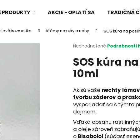
VÉ PRODUKTY
AKCIE - OPLATÍ SA
TRADIČNÁ Č
elová kozmetika
Krémy na ruky a nohy
SOS kúra na posil
Čo potrebujete nájsť?
Priemerné
Neohodnotené
Podrobnosti 
hodnotenie
SOS kúra na
produktu
HĽADAŤ
je
10ml
0,0
z
5
Odporúčame
hviezdičiek.
Ak sú vaše
nechty lámavé
tvorbu záderov a prask
vysporiadať sa s týmto 
dojmom.
Vďaka obsahu rastlinných
a oleje zároveň zabraňujú
o
Bisabolol
(súčasť esenc