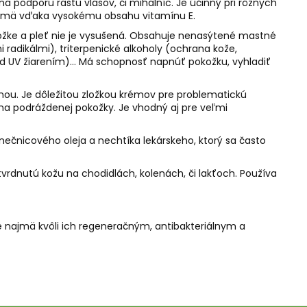
a podporu rastu vlasov, či mihalníc. Je účinný pri rôznych
 najmä vďaka vysokému obsahu vitamínu E.
kožke a pleť nie je vysušená. Obsahuje nenasýtené mastné
 radikálmi), triterpenické alkoholy (ochrana kože,
 pred UV žiarením)… Má schopnosť napnúť pokožku, vyhladiť
lnou. Je dôležitou zložkou krémov pre problematickú
ína podráždenej pokožky. Je vhodný aj pre veľmi
nečnicového oleja a nechtíka lekárskeho, ktorý sa často
vrdnutú kožu na chodidlách, kolenách, či lakťoch. Používa
ale najmä kvôli ich regeneračným, antibakteriálnym a