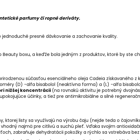
tetické parfumy či ropné deriváty.
e jednoduché presné dávkovanie a zachovanie kvality.
auty boxu, a keďže bola jedným z produktov, ktoré by ste chcel
 prirodzenou súčasťou esenciálneho oleja Cadeia získavaného z
ioméry (D) -alfa bisabolol (neaktívna forma) a (L) -alfa bisabol
ri nižšej koncentrácii
(na rovnakú aktivitu je potrebný dvojná
pokojujúce účinky, a tiež pre antimikrobiálne a silné regeneračn
iny, ktorej listy sa využívajú na výrobu čaju (nejde teda o čajovník
 vhodný najmä pre citlivú a suchú pleť. Vďaka svojim antioxidač
ťoch, zabraňuje dehydratácii pokožky a rýchlo sa vstrebáva bez