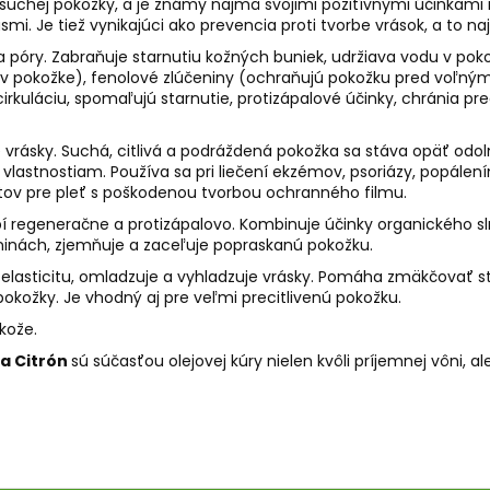
suchej pokožky, a je známy najmä svojimi pozitívnymi účinkami n
smi. Je tiež vynikajúci ako prevencia proti tvorbe vrások, a to
 póry. Zabraňuje starnutiu kožných buniek, udržiava vodu v po
 v pokožke), fenolové zlúčeniny (ochraňujú pokožku pred voľnými
ocirkuláciu, spomaľujú starnutie, protizápalové účinky, chránia
e vrásky. Suchá, citlivá a podráždená pokožka sa stáva opäť odo
 vlastnostiam. Používa sa pri liečení ekzémov, psoriázy, popálen
ktov pre pleť s poškodenou tvorbou ochranného filmu.
bí regeneračne a protizápalovo. Kombinuje účinky organického sl
eninách, zjemňuje a zaceľuje popraskanú pokožku.
elasticitu, omladzuje a vyhladzuje vrásky. Pomáha zmäkčovať st
pokožky. Je vhodný aj pre veľmi precitlivenú pokožku.
kože.
 a Citrón
sú súčasťou olejovej kúry nielen kvôli príjemnej vôni, 