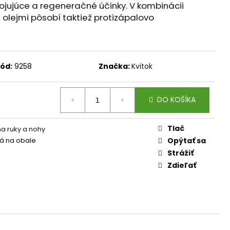
AM DYMIACEJ ROKLINY
ojujúce a regeneračné účinky. V kombinácii
 olejmi pôsobí taktiež protizápalovo
ód:
9258
Značka:
Kvitok
DO KOŠÍKA
Tlač
a ruky a nohy
á na obale
Opýtať sa
Strážiť
Zdieľať