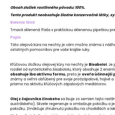
Obsah zložiek rastlinného pôvodu: 100%.
Tento produkt neobsahuje žiadne konzervačné látky, syn
Balenie 10ml
Tmavá sklenená fľaša s praktickou sklenenou pipetkou pr
Popis
Táto olejová kúra na nechty je vám možno známa z nášho Be
ostatných pomocníkov pre vaše krajšie ruky.
Kľúčovou zložkou olejovej kúry na nechty je
Bisabolol
. Je
rozdiel od syntetického bisabololu, ktorý obsahuje 2 enant
obsahuje iba aktívnu formu
, preto je
oveľa účinnejší p
známy a veľmi obľúbený pre svoje protizápalové, hojivé a u
priamo na aktivitu kľúčových zápalových mediátorov.
Olej z čajovníka čínskeho
sa lisuje zo semien tejto rastl
austrálskeho). Skvele regeneruje a omladzuje pokožku a je
pokožku. Zmäkčuje zhrubnutú pokožku na chodidlách a lak