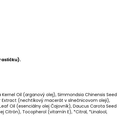
rasličku).
a Kernel Oil (arganový olej), Simmondsia Chinensis Seed
er Extract (nechtíkový macerát v slnečnicovom oleji),
a Leaf Oil (esenciálny olej Čajovník), Daucus Carota Seed
j Citrón), Tocopherol (vitamín E), *Citral, *Linalool,