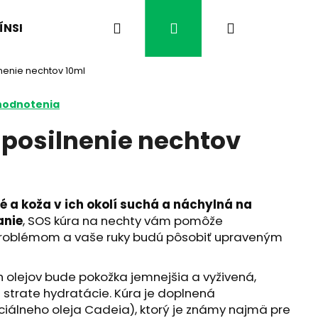
Hľadať
Prihlásenie
Nákupný
ÍNSKA MEDICÍNA
ČO VÁS TRÁPI?
ČAJE BYL
nenie nechtov 10ml
košík
hodnotenia
 posilnenie nechtov
 a koža v ich okolí suchá a náchylná na
anie
, SOS kúra na nechty vám pomôže
problémom a vaše ruky budú pôsobiť upraveným
Nasledujúce
 olejov bude pokožka jemnejšia a vyživená,
 strate hydratácie. Kúra je doplnená
iálneho oleja Cadeia), ktorý je známy najmä pre