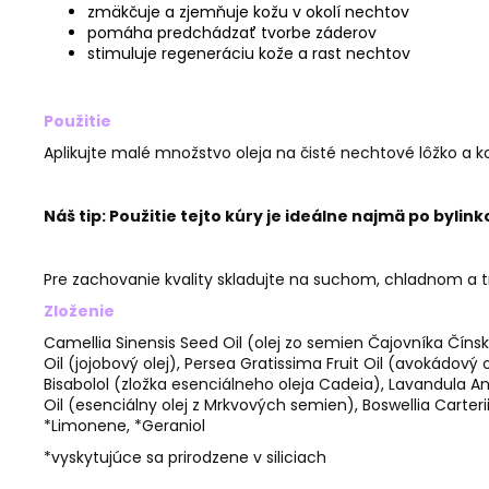
zmäkčuje a zjemňuje kožu v okolí nechtov
pomáha predchádzať tvorbe záderov
stimuluje regeneráciu kože a rast nechtov
Použitie
Aplikujte malé množstvo oleja na čisté nechtové lôžko a k
Náš tip: Použitie tejto kúry je ideálne najmä po byli
Pre zachovanie kvality skladujte na suchom, chladnom a
Zloženie
Camellia Sinensis Seed Oil (olej zo semien Čajovníka Číns
Oil (jojobový olej), Persea Gratissima Fruit Oil (avokádový
Bisabolol (zložka esenciálneho oleja Cadeia), Lavandula Ang
Oil (esenciálny olej z Mrkvových semien), Boswellia Carterii 
*Limonene, *Geraniol
*vyskytujúce sa prirodzene v siliciach