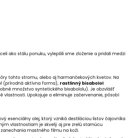
i ako stálu ponuku, vylepšili sme zloženie a pridali medzi
 kôry tohto stromu, alebo aj harmančekových kvetov. Na
ol (prírodná aktívna forma),
rastlinný bisabolol
sobné množstvo syntetického bisabololu). Je obzvlášť
é vlastnosti. Upokojuje a eliminuje začervenanie, pôsobí
ový esenciálny olej, ktorý vzniká destiláciou listov čajovníka
ným vlastnostiam je skvelý aj pre zrelú starnúcu
 zanechania mastného filmu na koži.