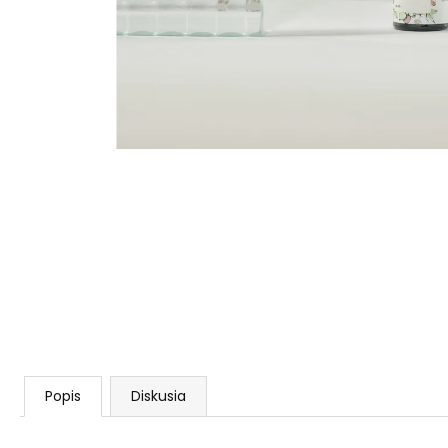
AGARICUS TOBOLKY
€31,60
Popis
Diskusia