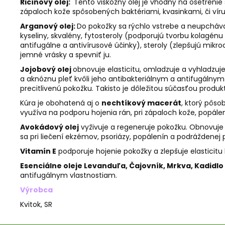
Ricínový olej:
Tento viskózny olej je vhodný na ošetrenie 
zápaloch kože spôsobených baktériami, kvasinkami, či víru
Arganový olej:
Do pokožky sa rýchlo vstrebe a neupcháva
kyseliny, skvalény, fytosteroly (podporujú tvorbu kolagénu
antifugálne a antivírusové účinky), steroly (zlepšujú mikr
jemné vrásky a spevniť ju.
Jojobový olej
obnovuje elasticitu, omladzuje a vyhladzuj
a aknóznu pleť kvôli jeho antibakteriálnym a antifugálnym
precitlivenú pokožku. Takisto je dôležitou súčasťou produ
Kúra je obohatená aj o
nechtíkový macerát
, ktorý pôso
využíva na podporu hojenia rán, pri zápaloch kože, popál
Avokádový olej
vyživuje a regeneruje pokožku. Obnovuje 
sa pri liečení ekzémov, psoriázy, popálenín a podráždenej 
Vitamín E
podporuje hojenie pokožky a zlepšuje elasticitu 
Esenciálne oleje Levanduľa, Čajovník, Mrkva, Kadidlo
antifugálnym vlastnostiam.
Výrobca
Kvitok, SR