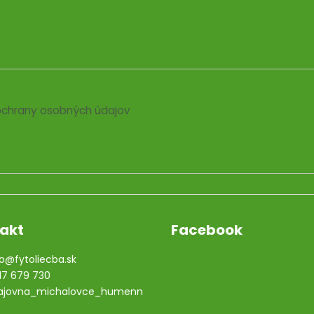
chrany osobných údajov
akt
Facebook
o
@
fytoliecba.sk
17 679 730
ajovna_michalovce_humenn