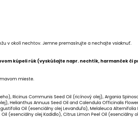
ožu v okolí nechtov. Jemne premasírujte a nechajte vsiaknuť.
nkovom kúpeli rúk (vyskúšajte napr. nechtík, harmanček či p
 tmavom mieste.
keho), Ricinus Communis Seed Oil (ricínový olej), Argania Spinos
 olej), Helianthus Annuus Seed Oil and Calendula Officinalis Flow
ustifolia Oil (esenciálny olej Levanduľa), Melaleuca Alternifoli
Oil (esenciálny olej Kadidlo), Citrus Limon Peel Oil (esenciálny ole