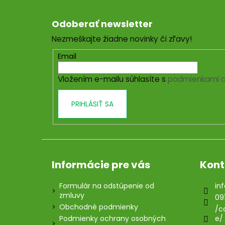
Z
á
Odoberať newsletter
p
Nezmeškajte žiadne novinky či zľavy!
ä
t
Email
i
Vložením e-mailu súhlasíte s
podmienkami o
e
PRIHLÁSIŤ SA
Informácie pre vás
Kont
Formulár na odstúpenie od
inf
zmluvy
09
Obchodné podmienky
/c
Podmienky ochrany osobných
e/