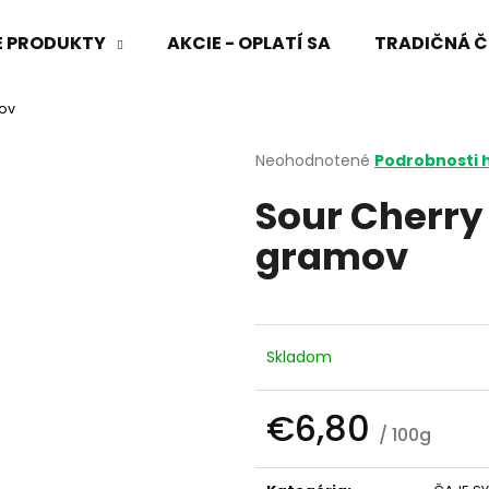
VÉ PRODUKTY
AKCIE - OPLATÍ SA
TRADIČNÁ Č
mov
Čo potrebujete nájsť?
Priemerné
Neohodnotené
Podrobnosti 
hodnotenie
Sour Cherry
produktu
HĽADAŤ
je
gramov
0,0
z
5
Odporúčame
hviezdičiek.
Skladom
€6,80
/ 100g
Jednotková
cena: