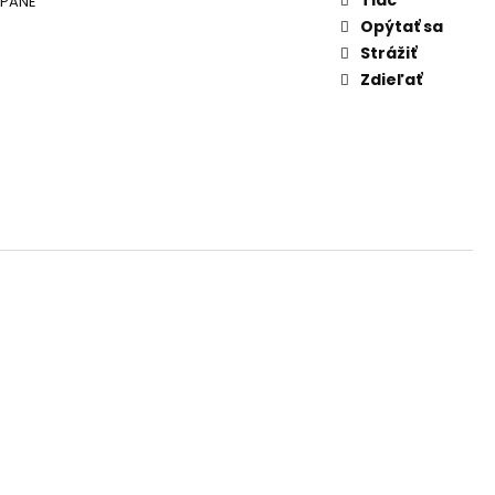
YPANÉ
AM DYMIACEJ ROKLINY
Opýtať sa
Strážiť
Zdieľať