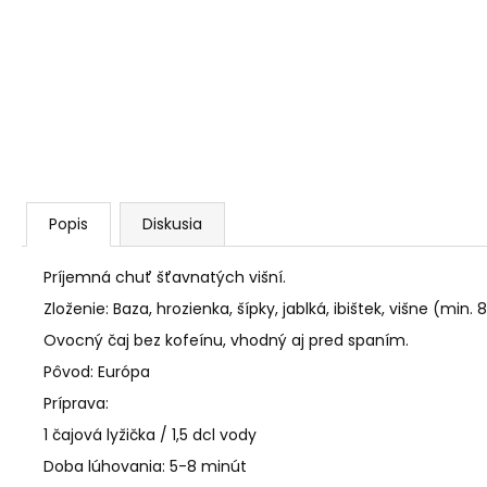
AGARICUS TOBOLKY
€31,60
Popis
Diskusia
Príjemná chuť šťavnatých višní.
Zloženie: Baza, hrozienka, šípky, jablká, ibištek, višne (min. 
Ovocný čaj bez kofeínu, vhodný aj pred spaním.
Pôvod: Európa
Príprava:
1 čajová lyžička / 1,5 dcl vody
Doba lúhovania: 5-8 minút