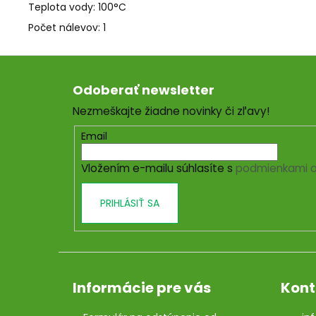
Teplota vody: 100°C
Počet nálevov: 1
Z
á
Odoberať newsletter
p
Nezmeškajte žiadne novinky či zľavy!
ä
t
Email
i
Vložením e-mailu súhlasíte s
podmienkami o
e
PRIHLÁSIŤ SA
Informácie pre vás
Kont