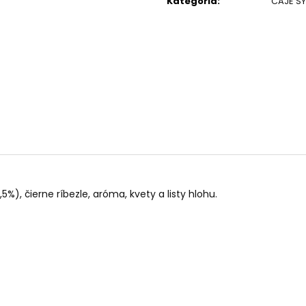
Kategória
:
ČAJE S
PALO SANTO SVIEČKA
KÓD 368 - BALZ
€10,89
€11,50
8,5%), čierne ríbezle, aróma, kvety a listy hlohu.