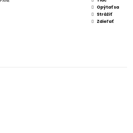
YPANÉ
AM DYMIACEJ ROKLINY
Opýtať sa
Strážiť
Zdieľať