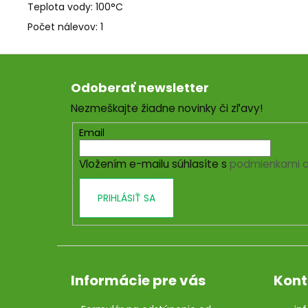
Teplota vody: 100°C
Počet nálevov: 1
Z
á
Odoberať newsletter
p
Nezmeškajte žiadne novinky či zľavy!
ä
t
Email
i
Vložením e-mailu súhlasíte s
podmienkami o
e
PRIHLÁSIŤ SA
Informácie pre vás
Kont