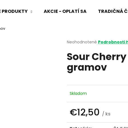
VÉ PRODUKTY
AKCIE - OPLATÍ SA
TRADIČNÁ Č
mov
Čo potrebujete nájsť?
Priemerné
Neohodnotené
Podrobnosti 
hodnotenie
Sour Cherry
produktu
HĽADAŤ
je
gramov
0,0
z
5
Odporúčame
hviezdičiek.
Skladom
€12,50
/ ks
Jednotková
cena: