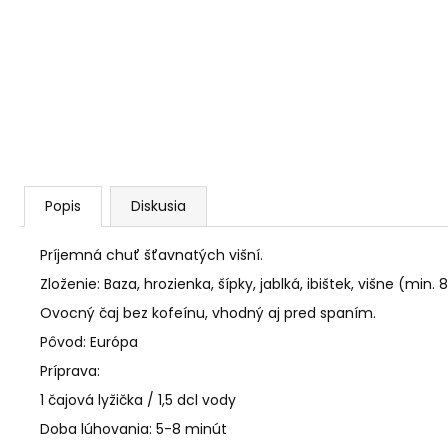
AGARICUS TOBOLKY
€31,60
Popis
Diskusia
Príjemná chuť šťavnatých višní.
Zloženie: Baza, hrozienka, šípky, jablká, ibištek, višne (min. 
Ovocný čaj bez kofeínu, vhodný aj pred spaním.
Pôvod: Európa
Príprava:
1 čajová lyžička / 1,5 dcl vody
Doba lúhovania: 5-8 minút