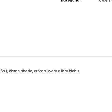
Kategória
:
ČAJE S
PALO SANTO SVIEČKA
KÓD 368 - BALZ
€10,89
€11,50
8,5%), čierne ríbezle, aróma, kvety a listy hlohu.