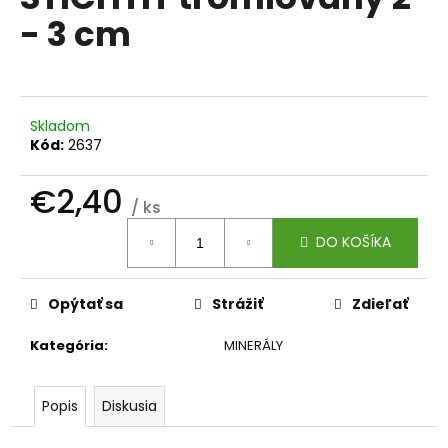
je
á
- 3 cm
0,0
z
j
5
s
hviezdičiek.
ť
?
Skladom
Kód:
2637
€2,40
/ ks
Jednotková
HĽADAŤ
DO KOŠÍKA
cena:
Opýtať sa
Strážiť
Zdieľať
O
d
Kategória
:
MINERÁLY
p
o
r
Popis
Diskusia
ú