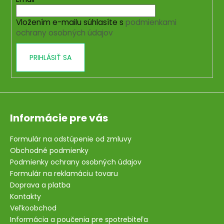
t
i
Vložením e-mailu súhlasíte s
podmienkami
e
ochrany osobných údajov
PRIHLÁSIŤ SA
Informácie pre vás
Formulár na odstúpenie od zmluvy
Obchodné podmienky
Podmienky ochrany osobných údajov
Formulár na reklamáciu tovaru
Doprava a platba
Kontakty
Veľkoobchod
Informácia a poučenia pre spotrebiteľa