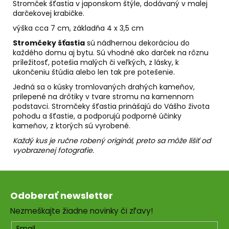
č
Stromček šťastia v japonskom štýle, dodávaný v malej
a
darčekovej krabičke.
m
výška cca 7 cm, základňa 4 x 3,5 cm
e
Stromčeky šťastia
sú nádhernou dekoráciou do
každého domu aj bytu. Sú vhodné ako darček na rôznu
príležitosť, potešia malých či veľkých, z lásky, k
PALO
ukončeniu štúdia alebo len tak pre potešenie.
SANTO
SVIEČKA
Jedná sa o kúsky tromlovaných drahých kameňov,
€10,89
prilepené na drôtiky v tvare stromu na kamennom
podstavci. Stromčeky šťastia prinášajú do Vášho života
pohodu a šťastie, a podporujú podporné účinky
kameňov, z ktorých sú vyrobené.
Každý kus je ručne robený originál, preto sa môže líšiť od
vyobrazenej fotografie.
Z
á
Odoberať newsletter
p
Nezmeškajte žiadne novinky či zľavy!
ä
Email