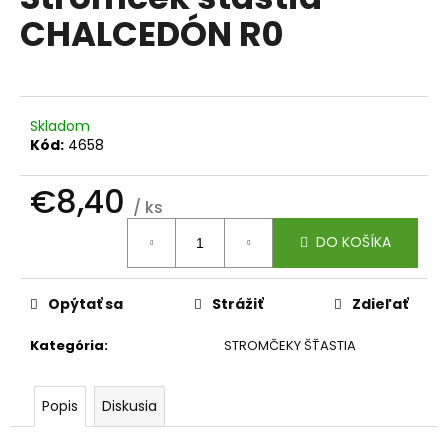
je
á
CHALCEDÓN R0
0,0
z
j
5
s
hviezdičiek.
ť
?
Skladom
Kód:
4658
€8,40
/ ks
Jednotková
HĽADAŤ
DO KOŠÍKA
cena:
Opýtať sa
Strážiť
Zdieľať
O
d
Kategória
:
STROMČEKY ŠŤASTIA
p
o
r
Popis
Diskusia
ú