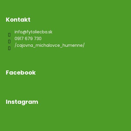
Kontakt
info
@
fytoliecba.sk
0917 679 730
/cajovna_michalovce_humenne/
Facebook
Instagram