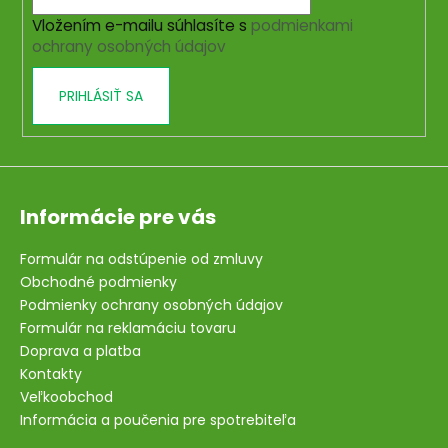
i
Vložením e-mailu súhlasíte s
podmienkami
e
ochrany osobných údajov
PRIHLÁSIŤ SA
Informácie pre vás
Formulár na odstúpenie od zmluvy
Obchodné podmienky
Podmienky ochrany osobných údajov
Formulár na reklamáciu tovaru
Doprava a platba
Kontakty
Veľkoobchod
Informácia a poučenia pre spotrebiteľa