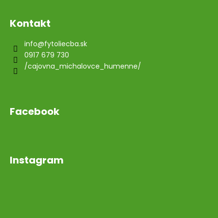
Kontakt
info
@
fytoliecba.sk
0917 679 730
/cajovna_michalovce_humenne/
Facebook
Instagram