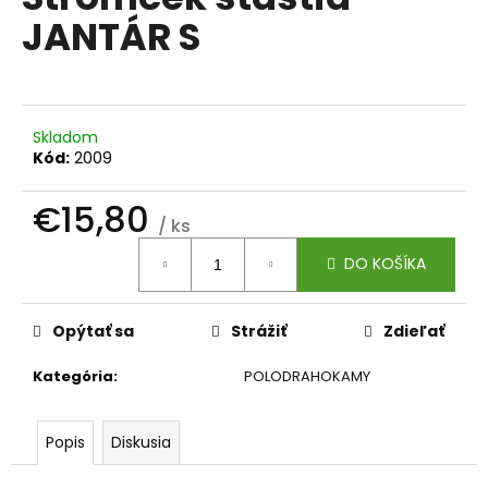
je
á
JANTÁR S
0,0
z
j
5
s
hviezdičiek.
ť
?
Skladom
Kód:
2009
€15,80
/ ks
Jednotková
HĽADAŤ
DO KOŠÍKA
cena:
Opýtať sa
Strážiť
Zdieľať
O
d
Kategória
:
POLODRAHOKAMY
p
o
r
Popis
Diskusia
ú