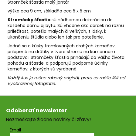
č
Stromček šťastia malý jantár
a
výška cca 9 cm, základňa cca 5 x 5 cm
m
Stromčeky šťastia
sú nádhernou dekoráciou do
e
každého domu aj bytu. Sú vhodné ako darček na rôznu
príležitosť, potešia malých či veľkých, z lásky, k
ukončeniu štúdia alebo len tak pre potešenie.
VÝZVA
NA
Jedná sa o kúsky tromlovaných drahých kameňov,
CHUDNUTIE
prilepené na drôtiky v tvare stromu na kamennom
€49
podstavci. Stromčeky šťastia prinášajú do Vášho života
pohodu a šťastie, a podporujú podporné účinky
kameňov, z ktorých sú vyrobené.
Každý kus je ručne robený originál, preto sa môže líšiť od
vyobrazenej fotografie.
Z
á
Odoberať newsletter
p
Nezmeškajte žiadne novinky či zľavy!
ä
t
Email