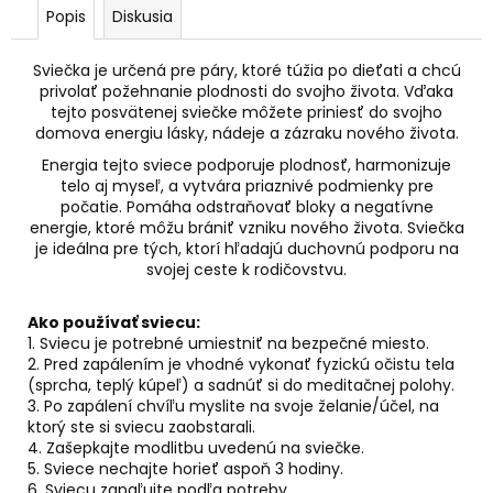
č
Popis
Diskusia
a
m
Sviečka je určená pre páry, ktoré túžia po dieťati a chcú
e
privolať požehnanie plodnosti do svojho života. Vďaka
tejto posvätenej sviečke môžete priniesť do svojho
domova energiu lásky, nádeje a zázraku nového života.
AGARICUS
TOBOLKY
Energia tejto sviece podporuje plodnosť, harmonizuje
telo aj myseľ, a vytvára priaznivé podmienky pre
€31,60
počatie. Pomáha odstraňovať bloky a negatívne
energie, ktoré môžu brániť vzniku nového života. Sviečka
je ideálna pre tých, ktorí hľadajú duchovnú podporu na
svojej ceste k rodičovstvu.
Ako používať sviecu:
1. Sviecu je potrebné umiestniť na bezpečné miesto.
2. Pred zapálením je vhodné vykonať fyzickú očistu tela
(sprcha, teplý kúpeľ) a sadnúť si do meditačnej polohy.
3. Po zapálení chvíľu myslite na svoje želanie/účel, na
ktorý ste si sviecu zaobstarali.
4. Zašepkajte modlitbu uvedenú na sviečke.
5. Sviece nechajte horieť aspoň 3 hodiny.
6. Sviecu zapaľujte podľa potreby.