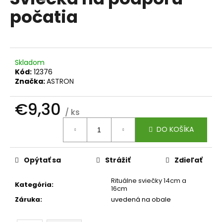
je
á
počatia
0,0
z
j
5
s
hviezdičiek.
ť
?
Skladom
Kód:
12376
Značka:
ASTRON
€9,30
/ ks
HĽADAŤ
Jednotková
DO KOŠÍKA
cena:
O
Opýtať sa
Strážiť
Zdieľať
d
p
Rituálne sviečky 14cm a
Kategória
:
16cm
o
Záruka
:
uvedená na obale
r
ú