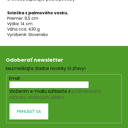
Sviečka z palmového vosku.
Priemer: 6,5 cm
Výška: 14 cm
Váha cca: 430 g
Vyrobené: Slovensko
Z
á
Odoberať newsletter
p
Nezmeškajte žiadne novinky či zľavy!
ä
t
Email
i
Vložením e-mailu súhlasíte s
podmienkami
e
ochrany osobných údajov
PRIHLÁSIŤ SA