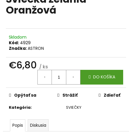
je
á
Oranžová
0,0
z
j
5
s
hviezdičiek.
ť
?
Skladom
Kód:
4929
Značka:
ASTRON
€6,80
/ ks
HĽADAŤ
Jednotková
DO KOŠÍKA
cena:
O
Opýtať sa
Strážiť
Zdieľať
d
p
Kategória
:
SVIEČKY
o
r
Popis
Diskusia
ú