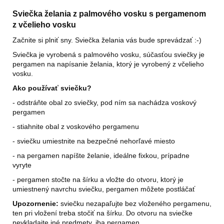
č
a
Sviečka želania z palmového vosku s pergamenom
m
z včelieho vosku
e
Začnite si plniť sny. Sviečka želania vás bude sprevádzať :-)
Sviečka je vyrobená s palmového vosku, súčasťou sviečky je
VÝZVA
pergamen na napísanie želania, ktorý je vyrobený z včelieho
NA
vosku.
CHUDNUTIE
Ako používať sviečku?
€49
- odstráňte obal zo sviečky, pod ním sa nachádza voskový
pergamen
- stiahnite obal z voskového pergamenu
- sviečku umiestnite na bezpečné nehorľavé miesto
- na pergamen napíšte želanie, ideálne fixkou, prípadne
vyryte
- pergamen stočte na šírku a vložte do otvoru, ktorý je
umiestnený navrchu sviečku, pergamen môžete postláčať
Upozornenie:
sviečku nezapaľujte bez vloženého pergamenu,
ten pri vložení treba stočiť na šírku. Do otvoru na sviečke
nevkladajte iné predmety, iba pergamen.