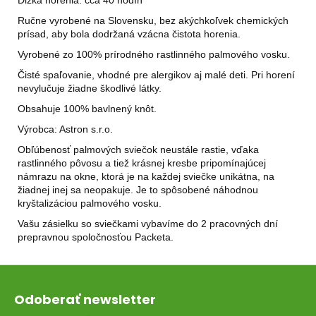
Ručne vyrobené na Slovensku, bez akýchkoľvek chemických
prísad, aby bola dodržaná vzácna čistota horenia.
Vyrobené zo 100% prírodného rastlinného palmového vosku.
Čisté spaľovanie, vhodné pre alergikov aj malé deti. Pri horení
nevylučuje žiadne škodlivé látky.
Obsahuje 100% bavlnený knôt.
Výrobca: Astron s.r.o.
Obľúbenosť palmových sviečok neustále rastie, vďaka
rastlinného pôvosu a tiež krásnej kresbe pripomínajúcej
námrazu na okne, ktorá je na každej sviečke unikátna, na
žiadnej inej sa neopakuje. Je to spôsobené náhodnou
kryštalizáciou palmového vosku.
Vašu zásielku so sviečkami vybavíme do 2 pracovných dní
prepravnou spoločnosťou Packeta.
Z
á
Odoberať newsletter
p