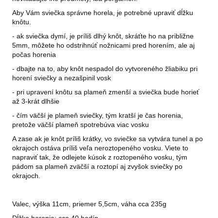
Aby Vám sviečka správne horela, je potrebné upraviť dĺžku
knôtu.
- ak sviečka dymí, je príliš dlhý knôt, skráťte ho na približne
5mm, môžete ho odstrihnúť nožnicami pred horením, ale aj
počas horenia
- dbajte na to, aby knôt nespadol do vytvoreného žliabiku pri
horení sviečky a nezašpinil vosk
- pri upravení knôtu sa plameň zmenší a sviečka bude horieť
až 3-krát dlhšie
- čím väčší je plameň sviečky, tým kratší je čas horenia,
pretože väčší plameň spotrebúva viac vosku
A zase ak je knôt príliš krátky, vo sviečke sa vytvára tunel a po
okrajoch ostáva príliš veľa neroztopeného vosku. Viete to
napraviť tak, že odlejete kúsok z roztopeného vosku, tým
pádom sa plameň zväčší a roztopí aj zvyšok sviečky po
okrajoch.
Valec, výška 11cm, priemer 5,5cm, váha cca 235g
Dĺžka horenia: cca 40 hodín