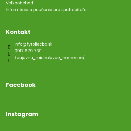
Veľkoobchod
Informácia a poučenia pre spotrebiteľa
Kontakt
info
@
fytoliecba.sk
0917 679 730
/cajovna_michalovce_humenne/
Facebook
Instagram