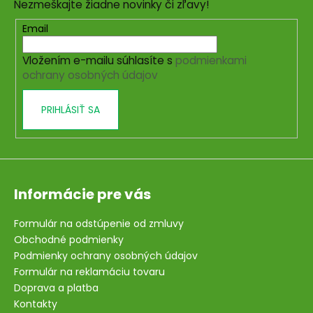
Nezmeškajte žiadne novinky či zľavy!
ä
t
Email
i
Vložením e-mailu súhlasíte s
podmienkami
e
ochrany osobných údajov
PRIHLÁSIŤ SA
Informácie pre vás
Formulár na odstúpenie od zmluvy
Obchodné podmienky
Podmienky ochrany osobných údajov
Formulár na reklamáciu tovaru
Doprava a platba
Kontakty