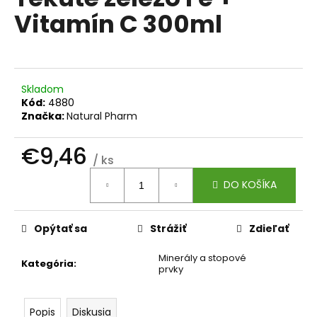
je
á
Vitamín C 300ml
0,0
z
j
5
s
hviezdičiek.
ť
?
Skladom
Kód:
4880
Značka:
Natural Pharm
€9,46
/ ks
HĽADAŤ
Jednotková
DO KOŠÍKA
cena:
O
Opýtať sa
Strážiť
Zdieľať
d
p
Minerály a stopové
Kategória
:
prvky
o
r
ú
Popis
Diskusia