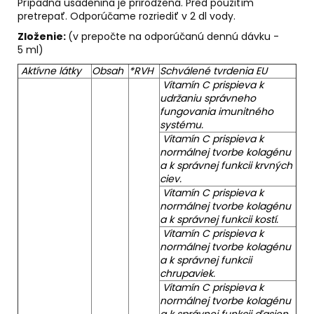
Prípadná usadenina je prirodzená. Pred použitím
pretrepať. Odporúčame rozriediť v 2 dl vody.
Zloženie:
(v prepočte na odporúčanú dennú dávku -
5 ml)
Aktívne látky
Obsah
*RVH
Schválené tvrdenia EU
Vitamín C prispieva k
udržaniu správneho
fungovania imunitného
systému.
Vitamín C prispieva k
normálnej tvorbe kolagénu
a k správnej funkcii krvných
ciev.
Vitamín C prispieva k
normálnej tvorbe kolagénu
a k správnej funkcii kostí.
Vitamín C prispieva k
normálnej tvorbe kolagénu
a k správnej funkcii
chrupaviek.
Vitamín C prispieva k
normálnej tvorbe kolagénu
a k správnej funkcii ďasien.