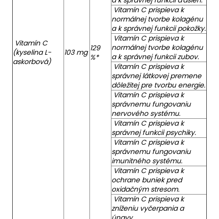
Vitamín C prispieva k
normálnej tvorbe kolagénu
a k správnej funkcii pokožky.
Vitamín C prispieva k
Vitamín C
normálnej tvorbe kolagénu
129
(kyselina L-
103 mg
a k správnej funkcii zubov.
%*
askorbová)
Vitamín C prispieva k
správnej látkovej premene
dôležitej pre tvorbu energie.
Vitamín C prispieva k
správnemu fungovaniu
nervového systému.
Vitamín C prispieva k
správnej funkcii psychiky.
Vitamín C prispieva k
správnemu fungovaniu
imunitného systému.
Vitamín C prispieva k
ochrane buniek pred
oxidačným stresom.
Vitamín C prispieva k
zníženiu vyčerpania a
únavy.