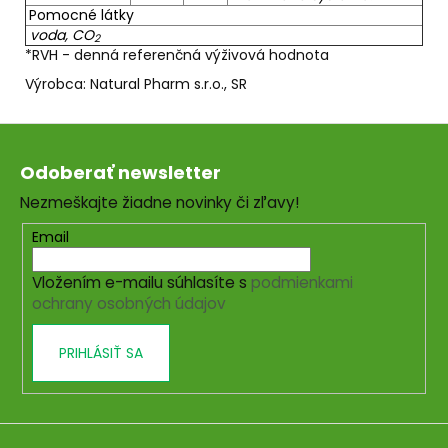
Pomocné látky
voda, CO
2
*RVH - denná referenčná výživová hodnota
Výrobca: Natural Pharm s.r.o., SR
Z
á
Odoberať newsletter
p
Nezmeškajte žiadne novinky či zľavy!
ä
t
Email
i
Vložením e-mailu súhlasíte s
podmienkami
e
ochrany osobných údajov
PRIHLÁSIŤ SA