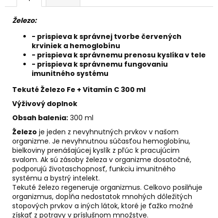
č
a
Železo:
m
e
- prispieva k správnej tvorbe červených
krviniek a hemoglobínu
- prispieva k správnemu prenosu kyslíka v tele
SVIEČKA
- prispieva k správnemu fungovaniu
NA
imunitného systému
ZVEĽADENIE
VÁŠNE
Tekuté Železo Fe + Vitamín C 300 ml
A
SEXUALITY
Výživový doplnok
€9,50
Obsah balenia:
300 ml
Železo
je jeden z nevyhnutných prvkov v našom
organizme. Je nevyhnutnou súčasťou hemoglobínu,
bielkoviny prenášajúcej kyslík z pľúc k pracujúcim
svalom. Ak sú zásoby železa v organizme dosatočné,
podporujú životaschopnosť, funkciu imunitného
systému a bystrý intelekt.
Tekuté železo regeneruje organizmus. Celkovo posilňuje
organizmus, dopĺňa nedostatok mnohých dôležitých
stopových prvkov a iných látok, ktoré je ťažko možné
získať z potravy v príslušnom množstve.