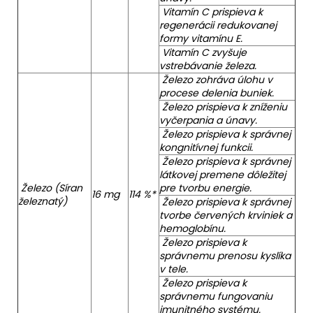
Vitamín C prispieva k
regenerácii redukovanej
formy vitamínu E.
Vitamín C zvyšuje
vstrebávanie železa.
Železo zohráva úlohu v
procese delenia buniek.
Železo prispieva k zníženiu
vyčerpania a únavy.
Železo prispieva k správnej
kongnitívnej funkcii.
Železo prispieva k správnej
látkovej premene dôležitej
Železo (Síran
pre tvorbu energie.
16 mg
114 %*
železnatý)
Železo prispieva k správnej
tvorbe červených krviniek a
hemoglobínu.
Železo prispieva k
správnemu prenosu kyslíka
v tele.
Železo prispieva k
správnemu fungovaniu
imunitného systému.