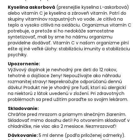
Kyselina askorbová
(presnejšie kyselina L-askorbová)
alebo vitamín C je kyselina a zároveň vitamín. Patrí do
skupiny vitamínov rozpustných vo vode. Je citlivá na
teplo a vysoko citlivá na oxidáciu. Organizmus vitamín C
potrebuje, a pretože si ho nedokáže samostatne
syntetizovať, mali by sme ho nášmu organizmu
pravidelne dodávať. Vitamín C v našom organizme plní
ešte aj iné veľké úlohy: stabilizáciu imunity a stabilizáciu
psychiky.
Upozornenie:
Výživový doplnok je nevhodný pre deti do 12 rokov,
tehotné a dojčiace ženy! Nepoužívajte ako náhradu
rozmanitej stravy! Neprekračujte odporúčanú dennú
dávku! Produkt nie je vhodný pre ľudí, ktorí sú alergickí
na niektorú z látok uvedenú v zložení. Pri zdravotných
problémoch sa pred užitím poraďte so svojim lekárom.
Skladovanie:
Chráňte pred mrazom a priamym slnečným žiarením.
Skladovať mimo dosahu detí! Po otvorením skladovať v
chladničke, nie viac ako 2 mesiace. Nezmrazovať!
Dávkovanie:
5 ml denne (podľa priloženej odmerky).