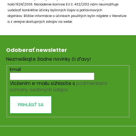
hold 1924/2006.
Nariadenie komisie EU č. 432/2012 nám neumožňuje
uvádzať konkrétne účinky bylinných čajov a potravinových
doplnkov.
Bližšie informácie o účinkoch použitých bylín nájdete v literatúre
a z verejne dostupných zdrojov na webe.
Z
á
Odoberať newsletter
p
Nezmeškajte žiadne novinky či zľavy!
ä
t
Email
i
Vložením e-mailu súhlasíte s
podmienkami
e
ochrany osobných údajov
PRIHLÁSIŤ SA