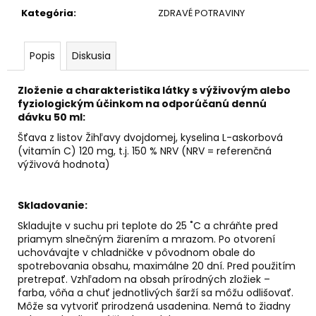
č
Kategória
:
ZDRAVÉ POTRAVINY
a
m
e
Popis
Diskusia
HELIKOSTOP
Zloženie a charakteristika látky s výživovým alebo
1+1
fyziologickým účinkom na odporúčanú dennú
=
dávku 50 ml:
-35%
Šťava z listov Žihľavy dvojdomej,
kyselina L-askorbová
€25
(vitamín C) 120 mg, t.j. 150 % NRV (NRV = referenčná
výživová hodnota)
Skladovanie:
Skladujte v suchu pri teplote do 25 ˚C a chráňte pred
priamym slnečným žiarením a mrazom. Po otvorení
uchovávajte v chladničke v pôvodnom obale do
spotrebovania obsahu, maximálne 20 dní. Pred použitím
pretrepať. Vzhľadom na obsah prírodných zložiek –
farba, vôňa a chuť jednotlivých šarží sa môžu odlišovať.
Môže sa vytvoriť prirodzená usadenina. Nemá to žiadny