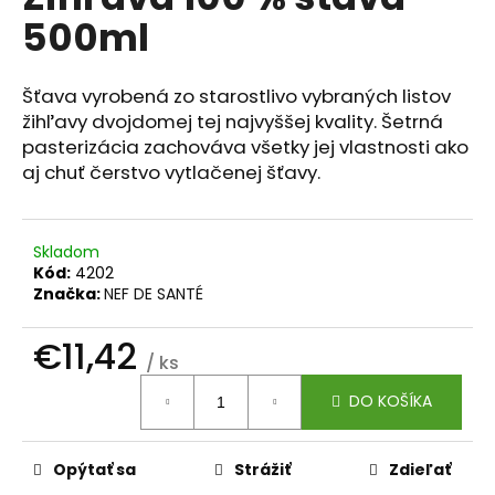
je
á
500ml
0,0
z
j
5
s
hviezdičiek.
Šťava vyrobená zo starostlivo vybraných listov
ť
žihľavy dvojdomej tej najvyššej kvality. Šetrná
?
pasterizácia zachováva všetky jej vlastnosti ako
aj chuť čerstvo vytlačenej šťavy.
Skladom
HĽADAŤ
Kód:
4202
Značka:
NEF DE SANTÉ
€11,42
O
/ ks
d
Jednotková
p
DO KOŠÍKA
cena:
o
r
Opýtať sa
Strážiť
Zdieľať
ú