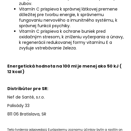
zubov.
Vitamín C prispieva k správnej látkovej premene
dôležitej pre tvorbu energie, k správnemu
fungovaniu nervového a imunitného systému, k
správnej funkcii psychiky.
Vitamín C prispieva k ochrane buniek pred
oxidačným stresom, k zníženiu vyčerpania a únavy,
k regenerácii redukovanej formy vitamínu E a
zvyšuje vstrebávanie železa.
Energetická hodnota na 100 ml je menej ako 50 kJ (
12 kcal )
Distribútor pre SR:
Nef de Santé, s.r.o.
Palisády 33
811 06 Bratislava, SR
Tieto tvrdenia odpovedajú Európskemu zoznamu účinkov bylín a rastlín on