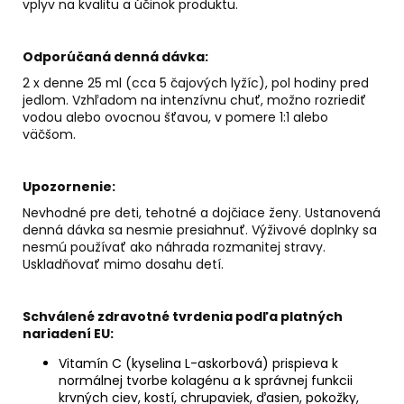
vplyv na kvalitu a účinok produktu.
Odporúčaná denná dávka:
2 x denne 25 ml (cca 5 čajových lyžíc), pol hodiny pred
jedlom. Vzhľadom na intenzívnu chuť, možno rozriediť
vodou alebo ovocnou šťavou, v pomere 1:1 alebo
väčšom.
Upozornenie:
Nevhodné pre deti, tehotné a dojčiace ženy. Ustanovená
denná dávka sa nesmie presiahnuť. Výživové doplnky sa
nesmú používať ako náhrada rozmanitej stravy.
Uskladňovať mimo dosahu detí.
Schválené zdravotné tvrdenia podľa platných
nariadení EU:
Vitamín C (kyselina L-askorbová) prispieva k
normálnej tvorbe kolagénu a k správnej funkcii
krvných ciev, kostí, chrupaviek, ďasien, pokožky,