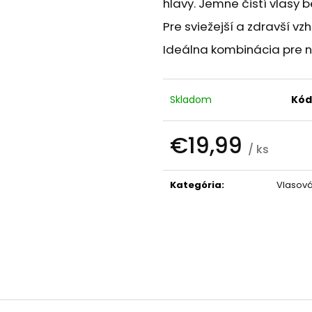
hlavy. Jemne čistí vlasy
PALO SANTO SVIEČKA
KÓD 368 - BALZ
€10,89
€11,50
Pre sviežejší a zdravší vz
Ideálna kombinácia pre n
Skladom
Kód
€19,99
/ ks
Jednotková
cena:
Kategória
:
Vlasov