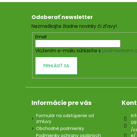
Z
á
Odoberať newsletter
p
Nezmeškajte žiadne novinky či zľavy!
ä
t
Email
i
Vložením e-mailu súhlasíte s
podmienkami o
e
PRIHLÁSIŤ SA
Informácie pre vás
Kont
Formulár na odstúpenie od
inf
zmluvy
09
Obchodné podmienky
/c
Podmienky ochrany osobných
e/