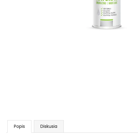
AGARICUS TOBOLKY
€31,60
Popis
Diskusia