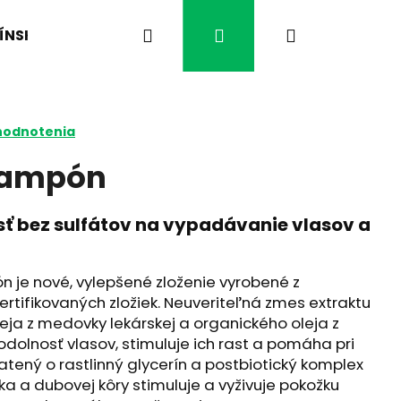
Hľadať
Prihlásenie
Nákupný
ÍNSKA MEDICÍNA
ČO VÁS TRÁPI?
ČAJE BYL
košík
hodnotenia
šampón
sť bez sulfátov na vypadávanie vlasov a
n je nové, vylepšené zloženie vyrobené z
ertifikovaných zložiek. Neuveriteľná zmes extraktu
leja z medovky lekárskej a organického oleja z
Nasledujúce
odolnosť vlasov, stimuluje ich rast a pomáha pri
tený o rastlinný glycerín a postbiotický komplex
vka a dubovej kôry stimuluje a vyživuje pokožku