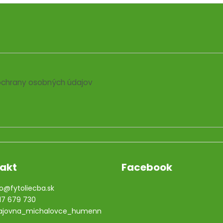
chrany osobných údajov
akt
Facebook
o
@
fytoliecba.sk
17 679 730
ajovna_michalovce_humenn