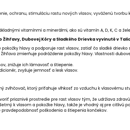
enie, ochranu, stimuláciu rastu nových vlasov, vyváženú tvorbu 
základnými vitamínmi a minerálmi, ako sú vitamín A, D, K, C a žel
Žihľavy, Dubovej Kôry a Sladkého Drievka vyvinuté v Tali
e pokožky hlavy a podporuje rast vlasov, zatiaľ čo sladké drievko
:
Žihľava zmierňuje podráždenie pokožky hlavy. Vlastnosti dubov
ov, znižuje ich lámavosť a štiepenie.
icionér, zvyšuje jemnosť a lesk vlasov.
lný zvlhčovač, ktorý priťahuje vlhkosť zo vzduchu k vlasovému s
voriť priaznivé prostredie pre rast vlasov tým, že udržiava zdrav
šetrný k vlasom a pokožke hlavy, takže je vhodný aj pre citlivú p
uje pravdepodobnosť poškodenia a štiepenia končekov.