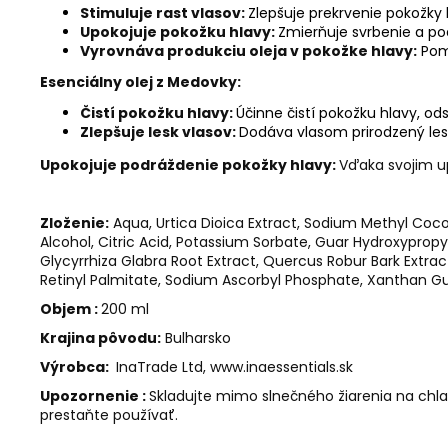
Stimuluje rast vlasov:
Zlepšuje prekrvenie pokožky h
Upokojuje pokožku hlavy:
Zmierňuje svrbenie a po
Vyrovnáva produkciu oleja v pokožke hlavy:
Pomá
Esenciálny olej z Medovky:
Čistí pokožku hlavy:
Účinne čistí pokožku hlavy, ods
Zlepšuje lesk vlasov:
Dodáva vlasom prirodzený lesk
Upokojuje podráždenie pokožky hlavy:
Vďaka svojim u
Zloženie:
Aqua, Urtica Dioica Extract, Sodium Methyl Coc
Alcohol, Citric Acid, Potassium Sorbate, Guar Hydroxypropyl
Glycyrrhiza Glabra Root Extract, Quercus Robur Bark Extract
Retinyl Palmitate, Sodium Ascorbyl Phosphate, Xanthan 
Objem :
200 ml
Krajina pôvodu:
Bulharsko
Výrobca:
InaTrade Ltd, www.inaessentials.sk
Upozornenie :
Skladujte mimo slnečného žiarenia na c
prestaňte používať.