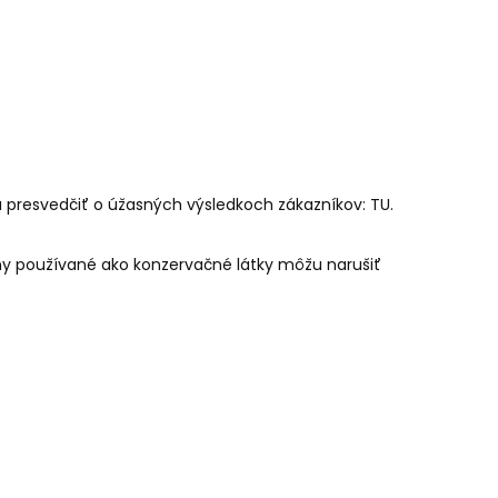
a presvedčiť o úžasných výsledkoch zákazníkov:
TU
.
ny používané ako konzervačné látky môžu narušiť