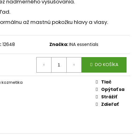
 bez nadmerného vysušovania.
AM DYMIACEJ ROKLINY
hľad.
ormálnu až mastnú pokožku hlavy a vlasy.
:
12648
Značka:
INA essentials
DO KOŠÍKA
Tlač
á kozmetika
Opýtať sa
Strážiť
Zdieľať