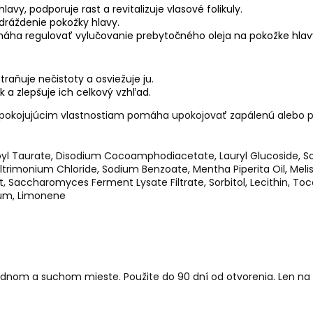
lavy, podporuje rast a revitalizuje vlasové folikuly.
dráždenie pokožky hlavy.
ha regulovať vylučovanie prebytočného oleja na pokožke hlavy, 
traňuje nečistoty a osviežuje ju.
 a zlepšuje ich celkový vzhľad.
pokojujúcim vlastnostiam pomáha upokojovať zapálenú alebo p
oyl Taurate, Disodium Cocoamphodiacetate, Lauryl Glucoside, So
trimonium Chloride, Sodium Benzoate, Mentha Piperita Oil, Melissa 
, Saccharomyces Ferment Lysate Filtrate, Sorbitol, Lecithin, Toco
Gum, Limonene
hladnom a suchom mieste.
Použite do 90 dní od otvorenia.
Len na 