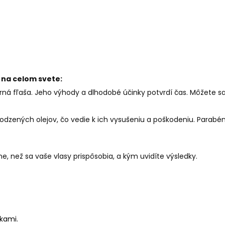
 na celom svete:
rná fľaša. Jeho výhody a dlhodobé účinky potvrdí čas. Môžete s
odzených olejov, čo vedie k ich vysušeniu a poškodeniu. Parabé
, než sa vaše vlasy prispôsobia, a kým uvidíte výsledky.
kami.