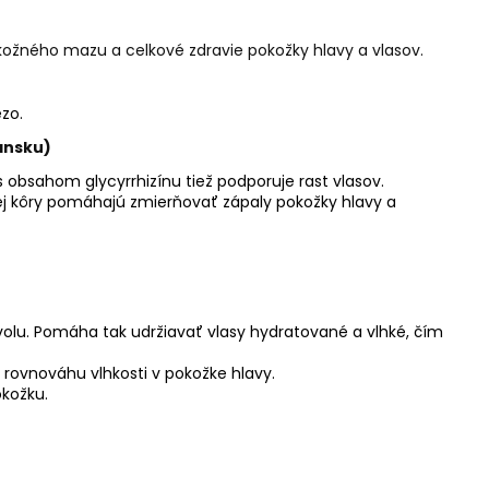
kožného mazu a celkové zdravie pokožky hlavy a vlasov.
ezo.
ansku)
 s obsahom glycyrrhizínu tiež podporuje rast vlasov.
ej kôry pomáhajú zmierňovať zápaly pokožky hlavy a
tvolu. Pomáha tak udržiavať vlasy hydratované a vlhké, čím
ú rovnováhu vlhkosti v pokožke hlavy.
okožku.