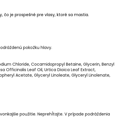
čo je prospešné pre vlasy, ktoré sa mastia.
odráždenú pokožku hlavy.
dium Chloride, Cocamidopropyl Betaine, Glycerin, Benzyl
Officinalis Leaf Oil, Urtica Dioica Leaf Extract,
pheryl Acetate, Glyceryl Linoleate, Glyceryl Linolenate,
vonkajšie použitie. Neprehĺtajte.
V prípade podráždenia