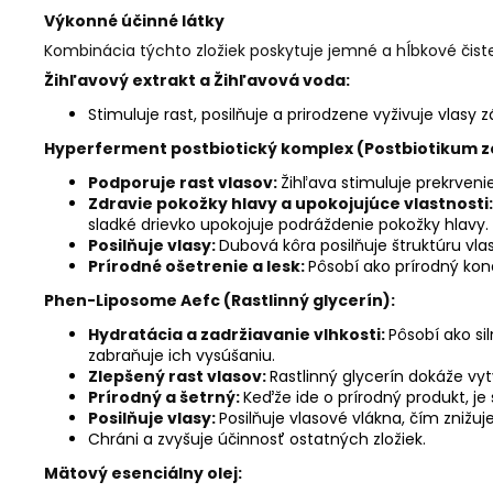
Výkonné účinné látky
Kombinácia týchto zložiek poskytuje jemné a hĺbkové čist
Žihľavový extrakt a Žihľavová voda:
Stimuluje rast, posilňuje a prirodzene vyživuje vlasy 
Hyperferment postbiotický komplex (Postbiotikum zo 
Podporuje rast vlasov:
Žihľava stimuluje prekrveni
Zdravie pokožky hlavy a upokojujúce vlastnosti
sladké drievko upokojuje podráždenie pokožky hlavy.
Posilňuje vlasy:
Dubová kôra posilňuje štruktúru vlas
Prírodné ošetrenie a lesk:
Pôsobí ako prírodný kond
Phen-Liposome Aefc (Rastlinný glycerín):
Hydratácia a zadržiavanie vlhkosti:
Pôsobí ako si
zabraňuje ich vysúšaniu.
Zlepšený rast vlasov:
Rastlinný glycerín dokáže vyt
Prírodný a šetrný:
Keďže ide o prírodný produkt, je 
Posilňuje vlasy:
Posilňuje vlasové vlákna, čím zniž
Chráni a zvyšuje účinnosť ostatných zložiek.
Mätový esenciálny olej: