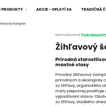
VÉ PRODUKTY
AKCIE - OPLATÍ SA
TRADIČNÁ Č
ihľavový šampón
Čo potrebujete nájsť?
Priemerné
Neohodnotené
Podrobnosti 
hodnotenie
Žihľavový 
produktu
HĽADAŤ
je
0,0
z
Prírodná starostlivo
5
mastné vlasy
Odporúčame
hviezdičiek.
Prírodný žihľavový šampó
prírodných a ekologicky c
zo žihľavy, organického o
mäty piepornej posilňuje 
vypadávaní vlasov. Oboha
zo žihľavy, sladkého drie