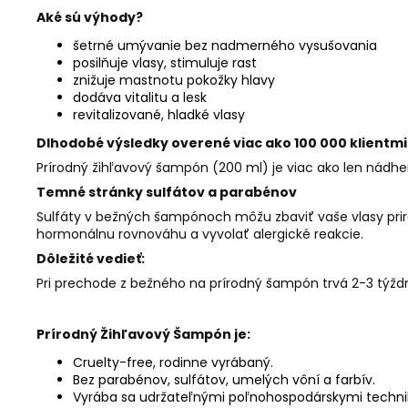
Aké sú výhody?
šetrné umývanie bez nadmerného vysušovania
posilňuje vlasy, stimuluje rast
znižuje mastnotu pokožky hlavy
dodáva vitalitu a lesk
revitalizované, hladké vlasy
Dlhodobé výsledky overené viac ako 100 000 klientmi
Prírodný žihľavový šampón (200 ml) je viac ako len nádhe
Temné stránky sulfátov a parabénov
Sulfáty v bežných šampónoch môžu zbaviť vaše vlasy prir
hormonálnu rovnováhu a vyvolať alergické reakcie.
Dôležité vedieť:
Pri prechode z bežného na prírodný šampón trvá 2-3 týždne
Prírodný Žihľavový Šampón je:
Cruelty-free, rodinne vyrábaný.
Bez parabénov, sulfátov, umelých vôní a farbív.
Vyrába sa udržateľnými poľnohospodárskymi techni