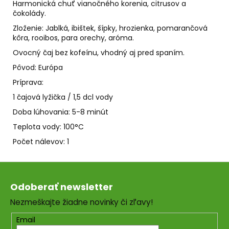
č
Harmonická chuť vianočného korenia, citrusov a
a
čokolády.
m
Zloženie: Jablká, ibištek, šípky, hrozienka, pomarančová
e
kôra, rooibos, para orechy, aróma.
Ovocný čaj bez kofeínu, vhodný aj pred spaním.
ALFA
Pôvod: Európa
&
OMEGA
Príprava:
€59
1 čajová lyžička / 1,5 dcl vody
Doba lúhovania: 5-8 minút
Teplota vody: 100°C
Počet nálevov: 1
Z
á
Odoberať newsletter
p
Nezmeškajte žiadne novinky či zľavy!
ä
t
Email