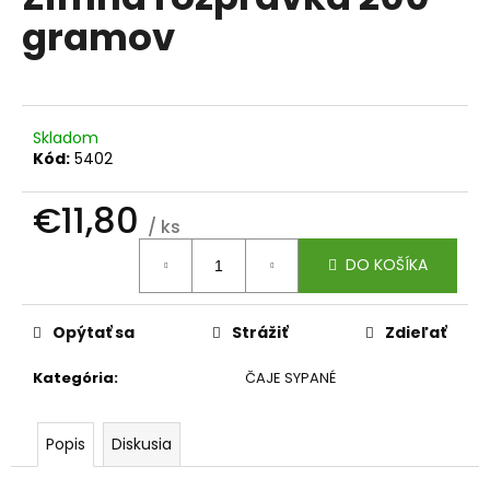
je
á
gramov
0,0
z
j
5
s
hviezdičiek.
ť
?
Skladom
Kód:
5402
€11,80
/ ks
Jednotková
HĽADAŤ
DO KOŠÍKA
cena:
Opýtať sa
Strážiť
Zdieľať
O
d
Kategória
:
ČAJE SYPANÉ
p
o
r
Popis
Diskusia
ú