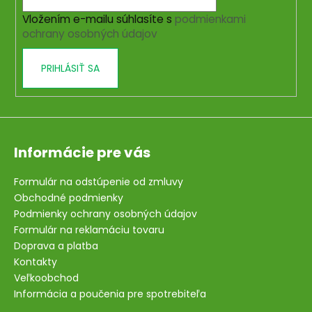
i
Vložením e-mailu súhlasíte s
podmienkami
e
ochrany osobných údajov
PRIHLÁSIŤ SA
Informácie pre vás
Formulár na odstúpenie od zmluvy
Obchodné podmienky
Podmienky ochrany osobných údajov
Formulár na reklamáciu tovaru
Doprava a platba
Kontakty
Veľkoobchod
Informácia a poučenia pre spotrebiteľa