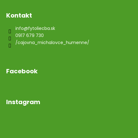
Kontakt
info
@
fytoliecba.sk
0917 679 730
/cajovna_michalovce_humenne/
Facebook
Instagram