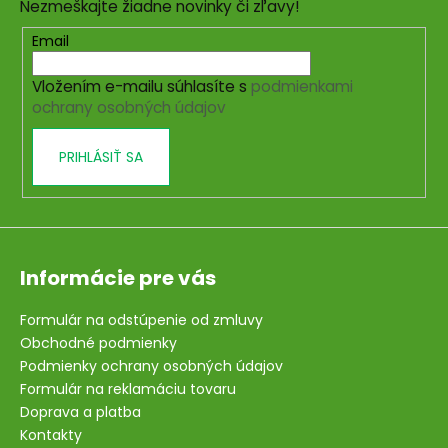
Nezmeškajte žiadne novinky či zľavy!
ä
t
Email
i
Vložením e-mailu súhlasíte s
podmienkami
e
ochrany osobných údajov
PRIHLÁSIŤ SA
Informácie pre vás
Formulár na odstúpenie od zmluvy
Obchodné podmienky
Podmienky ochrany osobných údajov
Formulár na reklamáciu tovaru
Doprava a platba
Kontakty