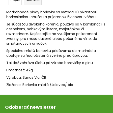
č
a
m
Modrohnedé plody borievky sa vyznačujú pikantnou
e
horkosladkou chuťou a príjemnou živicovou vôňou.
Je súčasťou divokého korenia, používa sa v kombinácii s
cesnakom, bobkovým listom, majoránkou či
SVIEČKA
rozmarínom. Najčastejšie ho využijeme pri korenení
NA
zveriny, pre mäso dusené alebo pečené na víne, do
ZVEĽADENIE
smotanových omáčok.
VÁŠNE
A
Špeciálne mletú borievku pridávame do marinád a
SEXUALITY
obaľuje sa ňou očistená zverina pred úpravou.
€9,50
Taktiež zohráva úlohu pri výrobe borovičky a ginu.
Hmotnosť: 42g
Výrobca: Sanus Via, ČR
Zloženie: Borievka mletá /Jalovec/ bio
Z
á
Odoberať newsletter
p