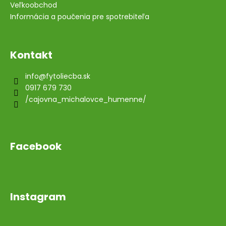
Veľkoobchod
Informácia a poučenia pre spotrebiteľa
Kontakt
info
@
fytoliecba.sk
0917 679 730
/cajovna_michalovce_humenne/
Facebook
Instagram