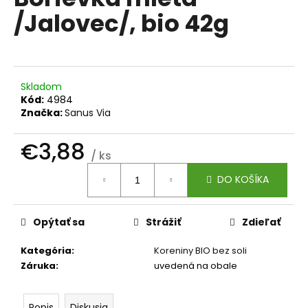
je
á
/Jalovec/, bio 42g
0,0
z
j
5
s
hviezdičiek.
ť
?
Skladom
Kód:
4984
Značka:
Sanus Via
€3,88
/ ks
HĽADAŤ
Jednotková
DO KOŠÍKA
cena:
O
Opýtať sa
Strážiť
Zdieľať
d
p
Kategória
:
Koreniny BIO bez soli
o
Záruka
:
uvedená na obale
r
ú
Popis
Diskusia