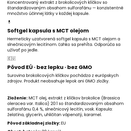
Koncentrovaný extrakt z brokolicových klíčkov so
štandardizovaným obsahom sulforafánu — konzistentné
množstvo účinnej látky v každej kapsule.
💊
Softgel kapsula s MCT olejom
Hermeticky uzatvorená softgel kapsula s MCT olejom a
slnečnicovým lecitínom. Ľahko sa prehĺta. Odporúča sa
užívať po jedle.
🇪🇺
Pôvod EÚ · bez lepku · bez GMO
Surovina brokolicových klíčkov pochádza z európskych
zdrojov. Produkt neobsahuje lepok ani GMO zložky.
Zloženie:
MCT olej, extrakt z klíčkov brokolice (Brassica
oleracea var. Italica) 20:1 so štandardizovaným obsahom
sulforafánu 0,4 %, slnečnicový lecitín, vosk. Kapsula:
želatína, glycerín, uhličitan vápenatý, karamel.
Pôvod základnej zložky:
EU