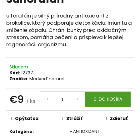
je
á
0,0
z
j
ulforafán je silný prírodný antioxidant z
5
brokolice, ktorý podporuje detoxikáciu, imunitu a
s
hviezdičiek.
zníženie zápalu. Chráni bunky pred oxidačným
ť
stresom, pomáha pečeni a prispieva k lepšej
?
regenerácii organizmu.
Skladom
HĽADAŤ
Kód:
12737
Značka:
Medveď natural
€9
O
DO KOŠÍKA
/ ks
d
Jednotková
p
cena:
Opýtať sa
Strážiť
Zdieľať
o
r
Kategória
:
- ANTIOXIDANT
ú