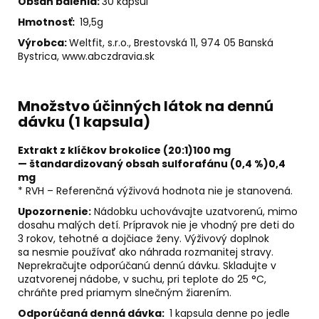
Obsah balenia:
30 kapsúl
Hmotnosť:
19,5
g
Výrobca:
Weltfit, s.r.o., Brestovská 11, 974 05 Banská
Bystrica,
www.abczdravia.sk
Množstvo účinných látok na dennú
dávku (1 kapsula)
Extrakt z klíčkov brokolice (20:1)
100 mg
— štandardizovaný obsah sulforafánu (0,4 %)
0,4
mg
* RVH – Referenčná výživová hodnota nie je stanovená.
Upozornenie:
Nádobku uchovávajte uzatvorenú, mimo
dosahu malých detí. Prípravok nie je vhodný pre deti do
3 rokov, tehotné a dojčiace ženy. Výživový doplnok
sa nesmie používať ako náhrada rozmanitej stravy.
Neprekračujte odporúčanú dennú dávku. Skladujte v
uzatvorenej nádobe, v suchu, pri teplote do 25 °C,
chráňte pred priamym slnečným žiarením.
Odporúčaná denná dávka:
1 kapsula denne po jedle