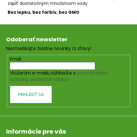
zapiť dostatočným množstvom vody
Bez lepku, bez farbív, bez GMO
Z
á
Odoberať newsletter
p
Nezmeškajte žiadne novinky či zľavy!
ä
t
Email
i
Vložením e-mailu súhlasíte s
podmienkami
e
ochrany osobných údajov
PRIHLÁSIŤ SA
Informácie pre vás