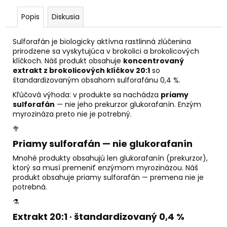
č
a
Popis
Diskusia
m
e
Sulforafán je biologicky aktívna rastlinná zlúčenina
prirodzene sa vyskytujúca v brokolici a brokolicových
klíčkoch. Náš produkt obsahuje
koncentrovaný
ALFA
extrakt z brokolicových klíčkov 20:1
so
&
štandardizovaným obsahom sulforafánu 0,4 %.
OMEGA
Kľúčová výhoda: v produkte sa nachádza
priamy
€59
sulforafán
— nie jeho prekurzor glukorafanín. Enzým
myrozináza preto nie je potrebný.
🥦
Priamy sulforafán — nie glukorafanín
Mnohé produkty obsahujú len glukorafanín (prekurzor),
ktorý sa musí premeniť enzýmom myrozinázou. Náš
produkt obsahuje priamy sulforafán — premena nie je
potrebná.
⚗️
Extrakt 20:1 · štandardizovaný 0,4 %