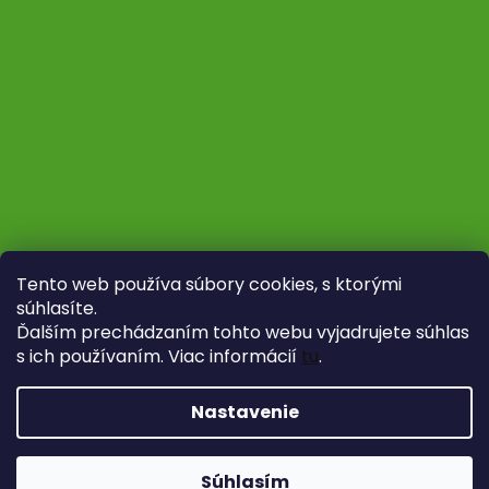
Tento web používa súbory cookies, s ktorými
súhlasíte.
Ďalším prechádzaním tohto webu vyjadrujete súhlas
s ich používaním. Viac informácií
tu
.
Sledovať na Instagrame
Nastavenie
Vytvoril Shoptet
Copyright 2026
Fytoliečba
. Všetky práva vyhradené.
Súhlasím
Upraviť nastavenie cookies