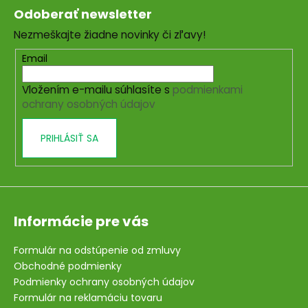
á
Odoberať newsletter
p
Nezmeškajte žiadne novinky či zľavy!
ä
t
Email
i
Vložením e-mailu súhlasíte s
podmienkami
e
ochrany osobných údajov
PRIHLÁSIŤ SA
Informácie pre vás
Formulár na odstúpenie od zmluvy
Obchodné podmienky
Podmienky ochrany osobných údajov
Formulár na reklamáciu tovaru