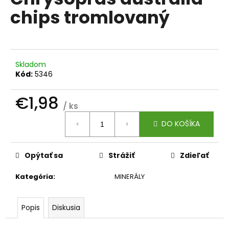
je
á
chips tromlovaný
0,0
z
j
5
s
hviezdičiek.
ť
?
Skladom
Kód:
5346
€1,98
/ ks
Jednotková
HĽADAŤ
DO KOŠÍKA
cena:
Opýtať sa
Strážiť
Zdieľať
O
d
Kategória
:
MINERÁLY
p
o
r
Popis
Diskusia
ú