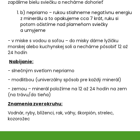
zapálime bielu sviečku a necháme dohorieť
b) nepriamo – rukou stiahneme negatívnu energiu
z minerálu a to opakujeme cca 7 krát, ruku si
potom očistíme nad plameňom sviečky
a umyjeme
- v miske s vodou a soľou – do misky dáme lyžičku
morskej alebo kuchynskej soli a necháme pôsobiť 12 až
24 hodín
Nabíjanie:
- slnečným svetlom nepriamo
- modlitbou (univerzálny spôsob pre každý minerál)
- zemou – minerál položíme na 12 až 24 hodín na zem
(na trávu/do tieňa)
Znamenia zverokruhu:
Vodnár, ryby, blíženci, rak, váhy, škorpión, strelec,
kozorožec
Z