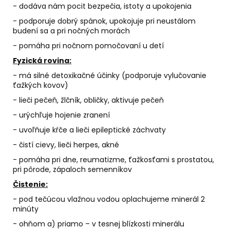
- dodáva nám pocit bezpečia, istoty a upokojenia
- podporuje dobrý spánok, upokojuje pri neustálom
budení sa a pri nočných morách
- pomáha pri nočnom pomočovaní u detí
Fyzická rovina:
- má silné detoxikačné účinky (podporuje vylučovanie
ťažkých kovov)
- lieči pečeň, žlčník, obličky, aktivuje pečeň
- urýchľuje hojenie zranení
- uvoľňuje kŕče a lieči epileptické záchvaty
- čistí cievy, lieči herpes, akné
- pomáha pri dne, reumatizme, ťažkosťami s prostatou,
pri pôrode, zápaloch semenníkov
Čistenie:
- pod tečúcou vlažnou vodou oplachujeme minerál 2
minúty
- ohňom a) priamo – v tesnej blízkosti minerálu