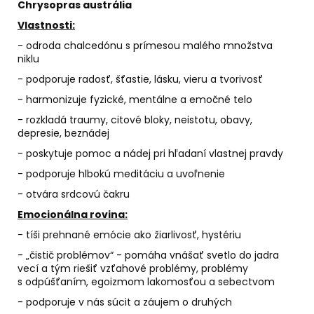
č
Chrysopras austrália
a
Vlastnosti:
m
- odroda chalcedónu s prímesou malého množstva
e
niklu
- podporuje radosť, šťastie, lásku, vieru a tvorivosť
SVIEČKA
- harmonizuje fyzické, mentálne a emočné telo
NA
ZVEĽADENIE
- rozkladá traumy, citové bloky, neistotu, obavy,
VÁŠNE
depresie, beznádej
A
SEXUALITY
- poskytuje pomoc a nádej pri hľadaní vlastnej pravdy
€9,50
- podporuje hlbokú meditáciu a uvoľnenie
- otvára srdcovú čakru
Emocionálna rovina:
- tíši prehnané emócie ako žiarlivosť, hystériu
- „čistič problémov“ - pomáha vnášať svetlo do jadra
vecí a tým riešiť vzťahové problémy, problémy
s odpúšťaním, egoizmom lakomosťou a sebectvom
- podporuje v nás súcit a záujem o druhých