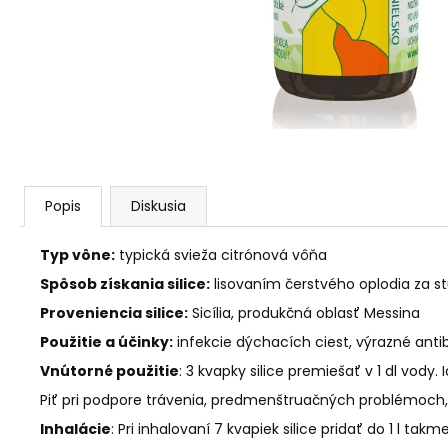
AGARICUS TOBOLKY
€31,60
Popis
Diskusia
Typ vône:
typická svieža citrónová vôňa
Spôsob získania silice:
lisovaním čerstvého oplodia za 
Proveniencia silice:
Sicília, produkčná oblasť Messina
Použitie a účinky:
infekcie dýchacích ciest, výrazné antib
Vnútorné použitie
: 3 kvapky silice premiešať v 1 dl vody.
Piť pri podpore trávenia, predmenštruačných problémoch, 
Inhalácie
: Pri inhalovaní 7 kvapiek silice pridať do 1 l takm