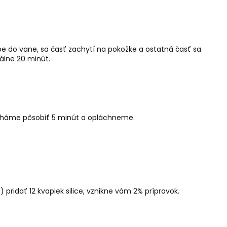
upe do vane, sa časť zachytí na pokožke a ostatná časť sa
álne 20 minút.
echáme pôsobiť 5 minút a opláchneme.
ridať 12 kvapiek silice, vznikne vám 2% prípravok.