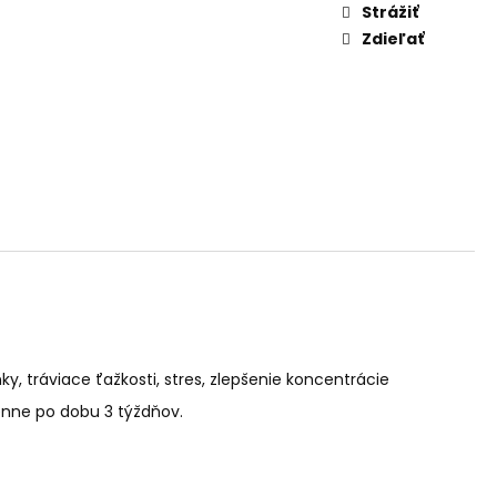
AM DYMIACEJ ROKLINY
Strážiť
Zdieľať
ky, tráviace ťažkosti, stres, zlepšenie koncentrácie
enne po dobu 3 týždňov.