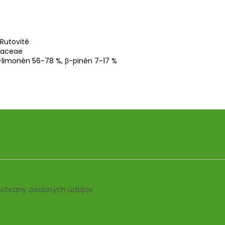
 Rutovité
utaceae
 d-limonén 56-78 %, β-pinén 7-17 %
chrany osobných údajov