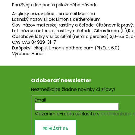
Používajte len podľa priloženého návodu.
Anglický názov silice:
Lemon oil Messina
Latinský názov silice:
Limonis aetheroleum
Slov. názov materskej rastliny a čeľade:
Citrónovník pravý,
Lat. názov materskej rastliny a čeľade:
Citrus limon (L.),R
Obsahové látky v silici:
citral (neral a geranial) 3,0-5,5 %,
CAS
CAS 84929-31-7
Európsky liekopis:
Limonis aetheroleum (Ph.Eur. 6.0)
Výrobca: Hanus
Z
á
Odoberať newsletter
p
Nezmeškajte žiadne novinky či zľavy!
ä
t
Email
i
Vložením e-mailu súhlasíte s
podmienkami o
e
PRIHLÁSIŤ SA