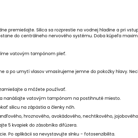
ne premiešajte. Silica sa rozprestie na vodnej hladine a pri vst
dostane do centrálneho nervového systému. Doba kúpeľa maxim
etríme vatovým tampónom pleť.
ame a po umytí vlasov vmasírujeme jemne do pokožky hlavy. N
 zamiešajte a môžete používať.
ajte a nanášajte vatovým tampónom na postihnuté miesto.
ať silicu na zápästia a členky nôh.
ndľového, hroznového, avokádového, nechtikového, jojobového) p
jte 5 kvapiek do zásobníka difúzera.
ie. Po aplikácii sa nevystavujte slnku - fotosenzibilita.