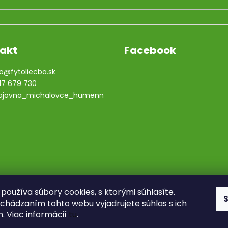
akt
Facebook
o
@
fytoliecba.sk
17 679 730
ajovna_michalovce_humenn
používa súbory cookies, s ktorými súhlasíte.
chádzaním tohto webu vyjadrujete súhlas s ich
. Viac informácií
tu
.