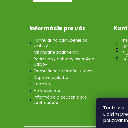
Informácie pre vás
Kont
Formulár na odstúpenie od
inf
zmluvy
09
Obchodné podmienky
/c
Podmienky ochrany osobných
e/
údajov
Formulár na reklamáciu tovaru
Doprava a platba
Kontakty
Veľkoobchod
Informácia a poučenia pre
spotrebiteľa
Tento web 
Ďalším pre
používaním