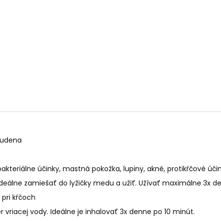
PALO SANTO SVIEČKA
KÓD 368 - BALZ
€10,89
€11,50
studena
akteriálne účinky, mastná pokožka, lupiny, akné, protikŕčové účin
Ideálne zamiešať do lyžičky medu a užiť. Užívať maximálne 3x d
pri kŕčoch
er vriacej vody.
Ideálne je inhalovať 3x denne po 10 minút.