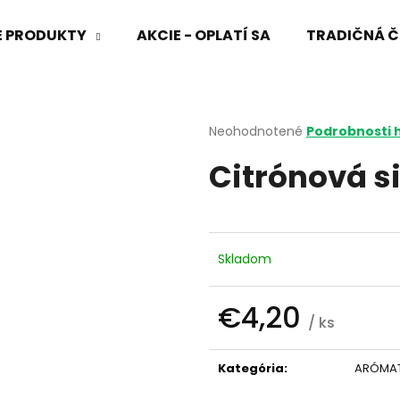
VÉ PRODUKTY
AKCIE - OPLATÍ SA
TRADIČNÁ Č
Čo potrebujete nájsť?
Priemerné
Neohodnotené
Podrobnosti 
hodnotenie
Citrónová si
produktu
HĽADAŤ
je
0,0
z
5
Odporúčame
hviezdičiek.
Skladom
€4,20
/ ks
Jednotková
cena:
Kategória
:
ARÓMAT