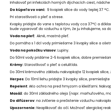
Inhalovať pri infekciách horných dýchacích ciest, nádche
Do kúpeľa vo vani:
9 kvapiek
silice do vody teplej 37 °C.
Pri starostlivosti o pleť a strese.
Kvapky pridajte do vane s teplotou vody cca 37°C a dôklad
bude vyparovať do vzduchu a tým, že ju inhalujeme, sa 
Voda na pleť:
Akné, mastná pleť.
Do pomáha s 1 dcl vody primiešame 3 kvapky silice a oš
Voda na pokožku vlasov
: Lupiny.
Do 50ml vody pridáme 2-5 kvapiek silice, dobre premieš
Krémy:
Starostlivosť o pleť a celulitída.
Do 30ml krémového základu nakvapkajte 12 kvapiek silice,
Herpes
: Do 10ml liehu pridajte 3 kvapky silice, premieš
Repelent
: AKo ochra na pred hmyzom a kliešťami. Nakvapk
Masáž
: do 30ml základného oleja (napr. marhuľového, ma
Do difúzerov
: na zvlčenie a prečistenie vzduchu nakvapka
Upozornenie:
Neaplikovať do očí.
Možnosť alergickej reakc