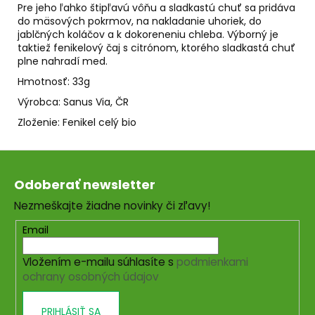
č
Pre jeho ľahko štipľavú vôňu a sladkastú chuť sa pridáva
a
do mäsových pokrmov, na nakladanie uhoriek, do
m
jablčných koláčov a k dokoreneniu chleba. Výborný je
e
taktiež fenikelový čaj s citrónom, ktorého sladkastá chuť
plne nahradí med.
Hmotnosť: 33g
SVIEČKA
NA
Výrobca: Sanus Via, ČR
ZVEĽADENIE
Zloženie: Fenikel celý bio
VÁŠNE
A
SEXUALITY
Z
€9,50
á
Odoberať newsletter
p
Nezmeškajte žiadne novinky či zľavy!
ä
t
Email
i
Vložením e-mailu súhlasíte s
podmienkami
e
ochrany osobných údajov
PRIHLÁSIŤ SA