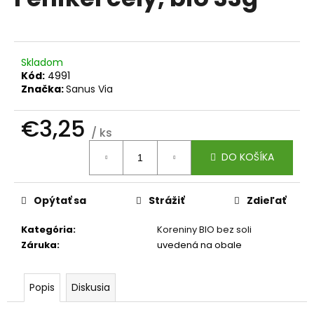
je
á
0,0
z
j
5
s
hviezdičiek.
Skladom
ť
Kód:
4991
?
Značka:
Sanus Via
€3,25
/ ks
Jednotková
DO KOŠÍKA
cena:
HĽADAŤ
Opýtať sa
Strážiť
Zdieľať
O
Kategória
:
Koreniny BIO bez soli
d
Záruka
:
uvedená na obale
p
o
r
Popis
Diskusia
ú