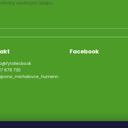
chrany osobných údajov
akt
Facebook
o
@
fytoliecba.sk
17 679 730
ajovna_michalovce_humenn