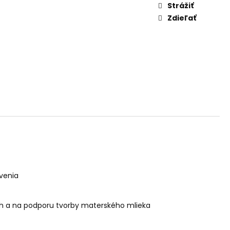
AM DYMIACEJ ROKLINY
Strážiť
Zdieľať
venia
och a na podporu tvorby materského mlieka