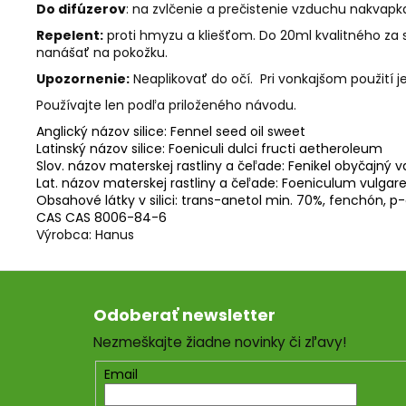
Do difúzerov
: na zvlčenie a prečistenie vzduchu nakvapka
Repelent:
proti hmyzu a kliešťom. Do 20ml kvalitného za 
nanášať na pokožku.
Upozornenie:
Neaplikovať do očí.
Pri vonkajšom použití je
Používajte len podľa priloženého návodu.
Anglický názov silice:
Fennel seed oil sweet
Latinský názov silice:
Foeniculi dulci fructi aetheroleum
Slov. názov materskej rastliny a čeľade:
Fenikel obyčajný v
Lat. názov materskej rastliny a čeľade:
Foeniculum vulgare,
Obsahové látky v silici:
trans-anetol min. 70%, fenchón, p
CAS
CAS 8006-84-6
Výrobca: Hanus
Z
á
Odoberať newsletter
p
Nezmeškajte žiadne novinky či zľavy!
ä
t
Email
i