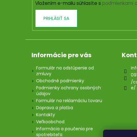
Vložením e-mailu súhlasíte s
podmienkami o
e
PRIHLÁSIŤ SA
Informácie pre vás
Kont
Formulár na odstúpenie od
inf
zmluvy
09
Obchodné podmienky
/c
Podmienky ochrany osobných
e/
údajov
Formulár na reklamáciu tovaru
Doprava a platba
Kontakty
Veľkoobchod
Informácia a poučenia pre
spotrebiteľa