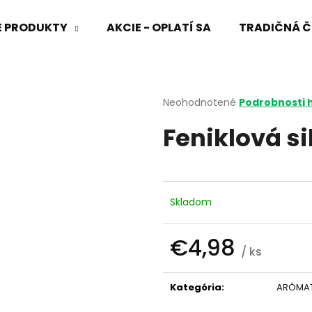
VÉ PRODUKTY
AKCIE - OPLATÍ SA
TRADIČNÁ Č
Čo potrebujete nájsť?
Priemerné
Neohodnotené
Podrobnosti 
hodnotenie
Feniklová si
produktu
HĽADAŤ
je
0,0
z
5
Odporúčame
hviezdičiek.
Skladom
€4,98
/ ks
Jednotková
cena:
Kategória
:
ARÓMAT