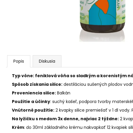
AGARICUS TOBOLKY
€31,60
Popis
Diskusia
Typ vône:
feniklová vôňa so sladkým a korenistým 
Spôsob získania silice:
destiláciou sušených plodov vod
Proveniencia silice:
Balkán
Použitie a účinky
:
suchý kašeľ, podpora tvorby materskéh
Vnútorné použitie:
2 kvapky silice premiešať v 1 dl vody. 
Na lyžičku s medom 3x denne, najviac 2 týždne:
2 kvap
Krém
: do 30ml základného krému nakvapkať 12 kvapiek sili