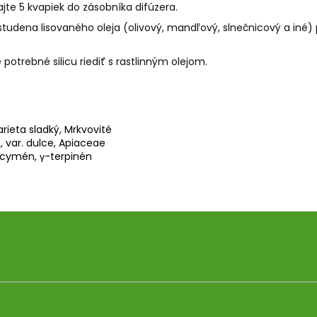
jte 5 kvapiek do zásobníka difúzera.
studena lisovaného oleja (olivový, mandľový, slnečnicový a iné
 potrebné silicu riediť s rastlinným olejom.
arieta sladký, Mrkvovité
 var. dulce, Apiaceae
-cymén, γ-terpinén