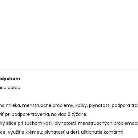
PALO SANTO SVIEČKA
KÓD 368 - BALZ
€10,89
€11,50
nádychom
nou parou
o mlieka, menštruačné problémy, koliky, plynatosť, podpora trá
Piť pri podpore trávenia, najviac 2 týždne.
ky silice pri suchom kašli, plynatosti, menštruačných problém
ce. Využitie krémeu: plynatosť u detí, uštipnutie komármi