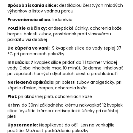
č
Spôsob získania silice:
destiláciou čerstvých mladých
a
výhonkov a listov vodnou parou
m
e
Proveniencia silice:
Indonézia
Použitie a účinky:
antiseptické účinky, ochorenia kože,
herpes, bolesti zubov, prostriedok proti vlasovému
VÝZVA
parazitu vši detskej
NA
CHUDNUTIE
Do kúpeľa vo vani:
9 kvapkiek
silice do vody teplej 37
°C pri poraneniach pokožky
€49
Inhalácia: 7
kvapiek silice pridať do 1 l takmer vriacej
vody. Doba inhalácie max. 10 minút, 3x denne. Inhalovať
pri zápaloch horných dýchacích ciest a prechladnutí
Neriedená aplikácia
: pri bolesti zubov analgeticky, pri
zápale ďasien, herpes, ochorenia kože
Pleť:
pri aknóznej pleti, ochoreniach kože
Krém
: do 30ml základného krému nakvapkať 12 kvapiek
silice. Využitie krémeu: antiseptické účinky pri nečistej
pleti
Upozornenie:
Neaplikovať do očí.
Len na vonkajšie
použitie. Možnosť podráždenia pokožky.