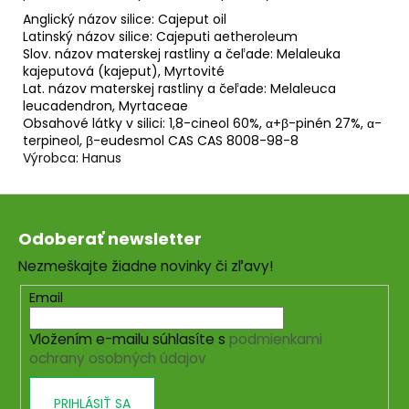
Anglický názov silice:
Cajeput oil
Latinský názov silice:
Cajeputi aetheroleum
Slov. názov materskej rastliny a čeľade:
Melaleuka
kajeputová (kajeput), Myrtovité
Lat. názov materskej rastliny a čeľade:
Melaleuca
leucadendron, Myrtaceae
Obsahové látky v silici:
1,8-cineol 60%, α+β-pinén 27%, α-
terpineol, β-eudesmol
CAS
CAS 8008-98-8
Výrobca: Hanus
Z
á
Odoberať newsletter
p
Nezmeškajte žiadne novinky či zľavy!
ä
t
Email
i
Vložením e-mailu súhlasíte s
podmienkami
e
ochrany osobných údajov
PRIHLÁSIŤ SA