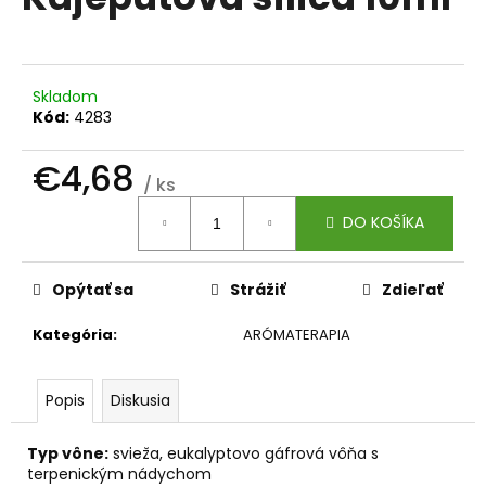
je
á
0,0
z
j
5
s
hviezdičiek.
Skladom
ť
Kód:
4283
?
€4,68
/ ks
Jednotková
DO KOŠÍKA
cena:
HĽADAŤ
Opýtať sa
Strážiť
Zdieľať
Kategória
:
ARÓMATERAPIA
O
d
p
Popis
Diskusia
o
r
Typ vône:
svieža, eukalyptovo gáfrová vôňa s
ú
terpenickým nádychom