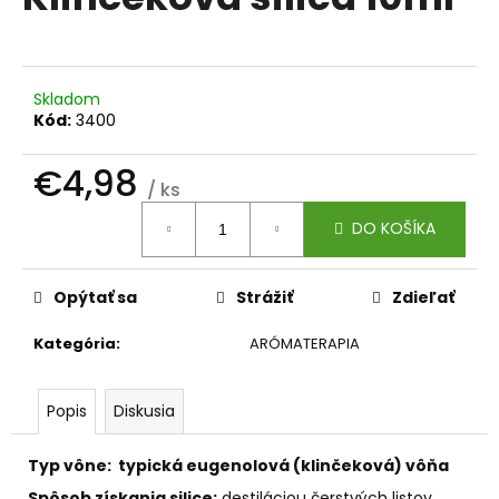
je
á
0,0
z
j
5
s
hviezdičiek.
Skladom
ť
Kód:
3400
?
€4,98
/ ks
Jednotková
DO KOŠÍKA
cena:
HĽADAŤ
Opýtať sa
Strážiť
Zdieľať
Kategória
:
ARÓMATERAPIA
O
d
p
Popis
Diskusia
o
r
Typ vône:
typická eugenolová (klinčeková) vôňa
ú
Spôsob získania silice:
destiláciou čerstvých listov