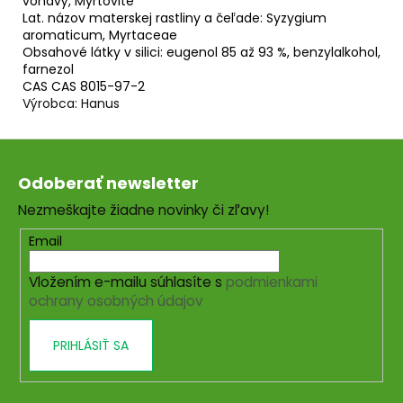
voňavý, Myrtovité
Lat. názov materskej rastliny a čeľade:
Syzygium
aromaticum, Myrtaceae
Obsahové látky v silici:
eugenol 85 až 93 %, benzylalkohol,
farnezol
CAS
CAS 8015-97-2
Výrobca: Hanus
Z
á
Odoberať newsletter
p
Nezmeškajte žiadne novinky či zľavy!
ä
t
Email
i
Vložením e-mailu súhlasíte s
podmienkami
e
ochrany osobných údajov
PRIHLÁSIŤ SA