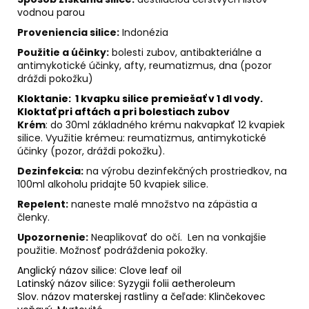
č
vodnou parou
a
m
Proveniencia silice:
Indonézia
e
Použitie a účinky:
bolesti zubov, antibakteriálne a
antimykotické účinky, afty, reumatizmus, dna (pozor
dráždi pokožku)
SULFORAFAN
Kloktanie:
1 kvapku silice premiešať v 1 dl vody.
€9
Kloktať pri aftách a pri bolestiach zubov
Krém
: do 30ml základného krému nakvapkať 12 kvapiek
silice. Využitie krémeu: reumatizmus, antimykotické
účinky (pozor, dráždi pokožku).
Dezinfekcia:
na výrobu dezinfekčných prostriedkov, na
100ml alkoholu pridajte 50 kvapiek silice.
Repelent:
naneste malé množstvo na zápästia a
členky.
Upozornenie:
Neaplikovať do očí.
Len na vonkajšie
použitie. Možnosť podráždenia pokožky.
Anglický názov silice:
Clove leaf oil
Latinský názov silice:
Syzygii folii aetheroleum
Slov. názov materskej rastliny a čeľade:
Klinčekovec