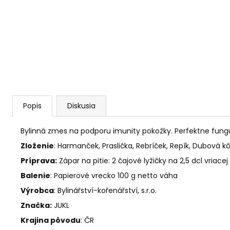
AGARICUS TOBOLKY
€31,60
Popis
Diskusia
Bylinná zmes na podporu imunity pokožky. Perfektne fung
Zloženie
: Harmanček, Praslička, Rebríček, Repík, Dubová k
Príprava:
Zápar na pitie: 2 čajové lyžičky na 2,5 dcl vriace
Balenie
: Papierové vrecko 100 g netto váha
Výrobca
:
Bylinářství-kořenářství, s.r.o.
Značka:
JUKL
Krajina pôvodu
: ČR