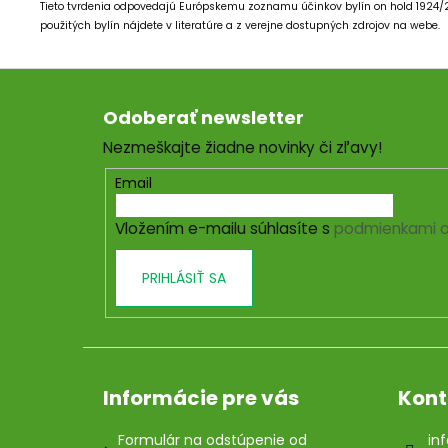
Tieto tvrdenia odpovedajú Európskemu zoznamu účinkov bylín on hold 1924
použitých bylín nájdete v literatúre a z verejne dostupných zdrojov na webe.
Z
á
Odoberať newsletter
p
Nezmeškajte žiadne novinky či zľavy!
ä
t
Email
i
Vložením e-mailu súhlasíte s
podmienkami o
e
PRIHLÁSIŤ SA
Informácie pre vás
Kont
Formulár na odstúpenie od
inf