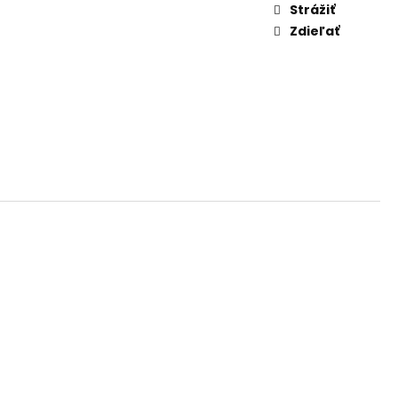
AM DYMIACEJ ROKLINY
Strážiť
Zdieľať