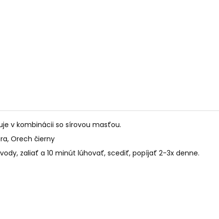
PALO SANTO SVIEČKA
KÓD 368 - BALZ
€10,89
€11,50
uje v kombinácii so sírovou masťou.
ôra, Orech čierny
j vody, zaliať a 10 minút lúhovať, scediť, popíjať 2-3x denne.