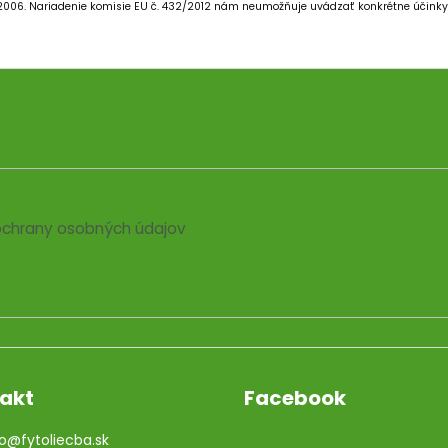
/2006.
Nariadenie komisie EU č. 432/2012 nám neumožňuje uvádzať konkrétne účinky 
chrany osobných údajov
akt
Facebook
o
@
fytoliecba.sk