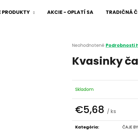
VÉ PRODUKTY
AKCIE - OPLATÍ SA
TRADIČNÁ Č
Čo potrebujete nájsť?
Priemerné
Neohodnotené
Podrobnosti 
hodnotenie
Kvasinky ča
produktu
HĽADAŤ
je
0,0
z
5
Odporúčame
hviezdičiek.
Skladom
€5,68
/ ks
Jednotková
cena:
Kategória
:
ČAJE BY