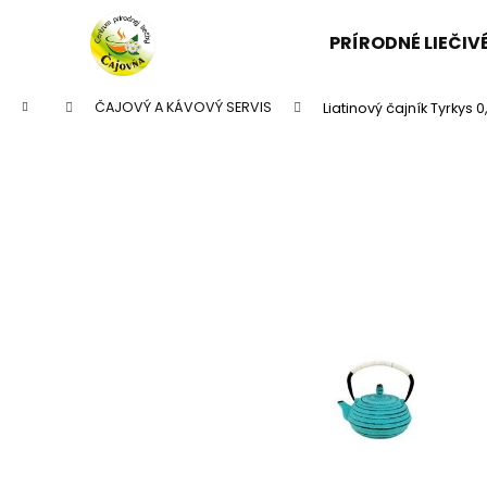
K
Prejsť
na
o
PRÍRODNÉ LIEČI
obsah
Späť
Späť
š
do
do
í
Domov
ČAJOVÝ A KÁVOVÝ SERVIS
Liatinový čajník Tyrkys 0,
k
obchodu
obchodu