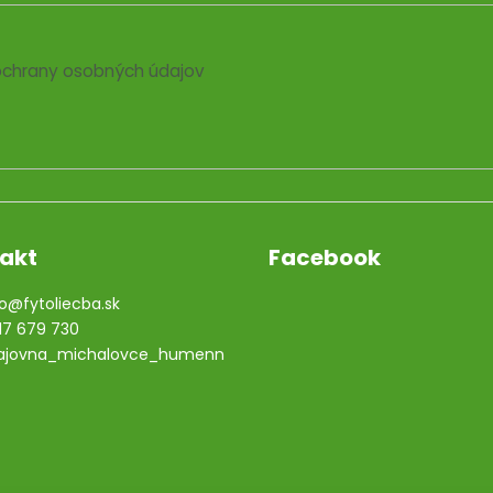
chrany osobných údajov
akt
Facebook
o
@
fytoliecba.sk
17 679 730
ajovna_michalovce_humenn