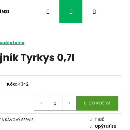
Hľadať
Prihlásenie
Nákupný
ÍNSKA MEDICÍNA
ČO VÁS TRÁPI?
ČAJE BYL
košík
hodnotenia
jník Tyrkys 0,7l
Kód:
4342
DO KOŠÍKA
Nasledujúce
Tlač
 A KÁVOVÝ SERVIS
Opýtať sa