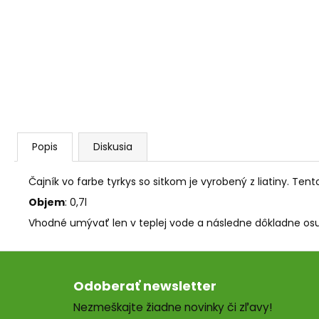
AGARICUS TOBOLKY
€31,60
Popis
Diskusia
Čajník vo farbe tyrkys so sitkom je vyrobený z liatiny. Ten
Objem
: 0,7l
Vhodné umývať len v teplej vode a následne dôkladne osu
Z
á
Odoberať newsletter
p
Nezmeškajte žiadne novinky či zľavy!
ä