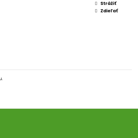
AM DYMIACEJ ROKLINY
Strážiť
Zdieľať
u.