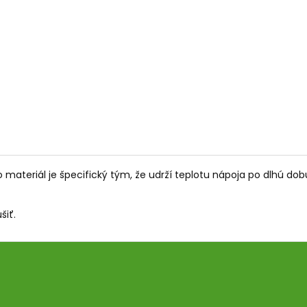
PALO SANTO SVIEČKA
KÓD 368 - BALZ
€10,89
€11,50
to materiál je špecifický tým, že udrží teplotu nápoja po dlhú dob
šiť.