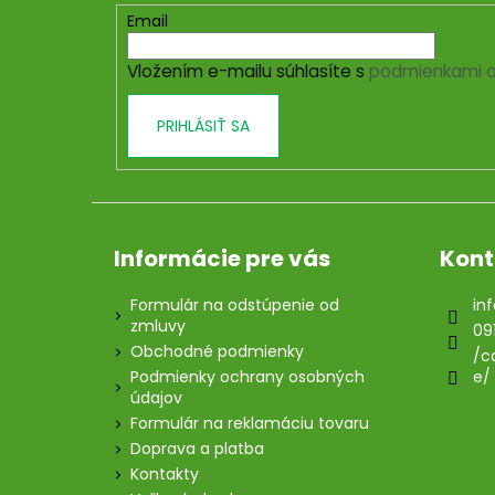
t
Email
i
Vložením e-mailu súhlasíte s
podmienkami o
e
PRIHLÁSIŤ SA
Informácie pre vás
Kont
Formulár na odstúpenie od
inf
zmluvy
09
Obchodné podmienky
/c
Podmienky ochrany osobných
e/
údajov
Formulár na reklamáciu tovaru
Doprava a platba
Kontakty