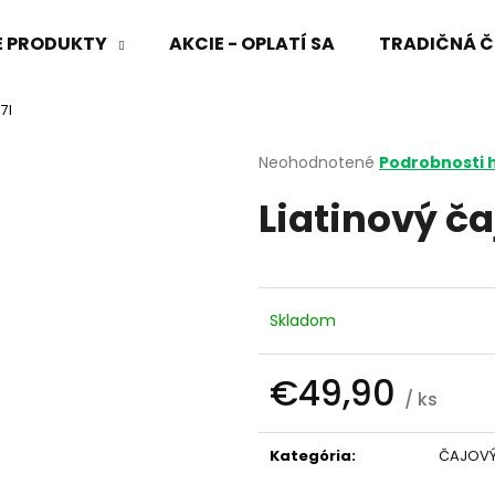
VÉ PRODUKTY
AKCIE - OPLATÍ SA
TRADIČNÁ Č
7l
Čo potrebujete nájsť?
Priemerné
Neohodnotené
Podrobnosti 
hodnotenie
Liatinový ča
produktu
HĽADAŤ
je
0,0
z
5
Odporúčame
hviezdičiek.
Skladom
€49,90
/ ks
Jednotková
cena:
Kategória
:
ČAJOVÝ