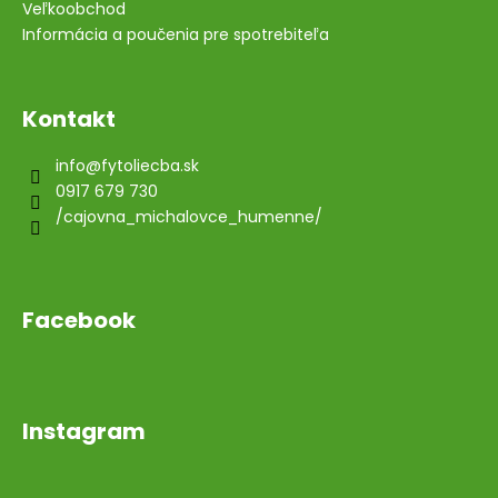
Veľkoobchod
Informácia a poučenia pre spotrebiteľa
Kontakt
info
@
fytoliecba.sk
0917 679 730
/cajovna_michalovce_humenne/
Facebook
Instagram