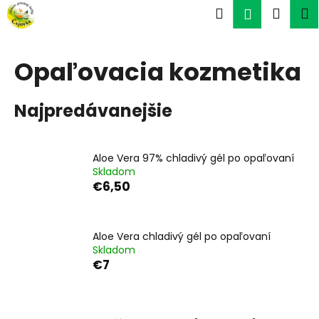
K
Prejsť
Hľadať
Náku
M
Prihlásen
na
o
obsah
Späť
Späť
košík
š
í
Opaľovacia kozmetika
Č
k
o
Najpredávanejšie
p
o
t
Aloe Vera 97% chladivý gél po opaľovaní
r
Skladom
e
€6,50
b
u
Aloe Vera chladivý gél po opaľovaní
j
Skladom
e
€7
t
e
n