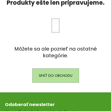
Produkty ešte len pripravujeme.
á
j
s
ť
?
Môžete sa ale pozrieť na ostatné
kategórie.
HĽADAŤ
SPÄŤ DO OBCHODU
O
d
p
Z
o
r
á
Odoberať newsletter
ú
p