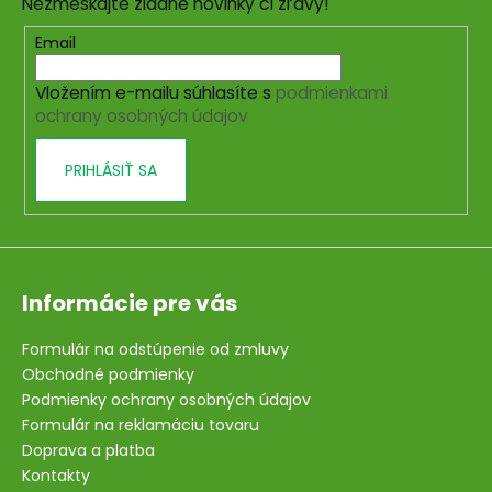
č
Nezmeškajte žiadne novinky či zľavy!
ä
a
t
Email
m
i
e
Vložením e-mailu súhlasíte s
podmienkami
e
ochrany osobných údajov
VÝZVA
NA
PRIHLÁSIŤ SA
CHUDNUTIE
€49
Informácie pre vás
Formulár na odstúpenie od zmluvy
Obchodné podmienky
Podmienky ochrany osobných údajov
Formulár na reklamáciu tovaru
Doprava a platba
Kontakty