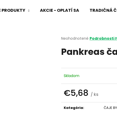
VÉ PRODUKTY
AKCIE - OPLATÍ SA
TRADIČNÁ Č
Čo potrebujete nájsť?
Priemerné
Neohodnotené
Podrobnosti 
hodnotenie
Pankreas ča
produktu
HĽADAŤ
je
0,0
z
5
Odporúčame
hviezdičiek.
Skladom
€5,68
/ ks
Jednotková
cena:
Kategória
:
ČAJE BY