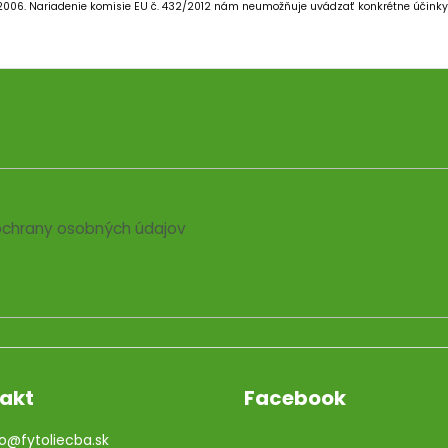
/2006.
Nariadenie komisie EU č. 432/2012 nám neumožňuje uvádzať konkrétne účinky 
chrany osobných údajov
akt
Facebook
o
@
fytoliecba.sk