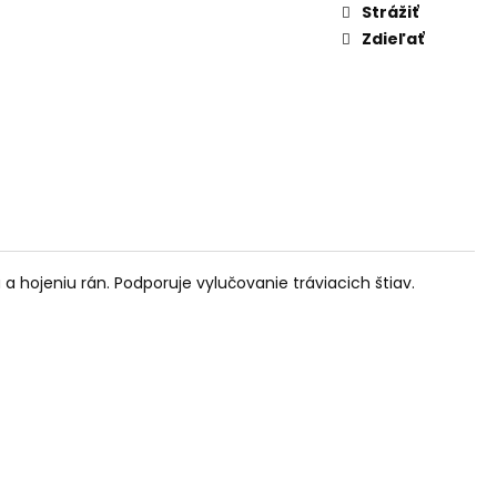
AM DYMIACEJ ROKLINY
Strážiť
Zdieľať
a hojeniu rán. Podporuje vylučovanie tráviacich štiav.