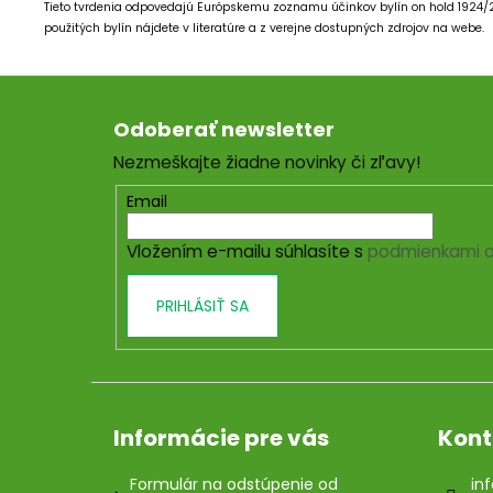
Tieto tvrdenia odpovedajú Európskemu zoznamu účinkov bylín on hold 1924
použitých bylín nájdete v literatúre a z verejne dostupných zdrojov na webe.
Z
á
Odoberať newsletter
p
Nezmeškajte žiadne novinky či zľavy!
ä
t
Email
i
Vložením e-mailu súhlasíte s
podmienkami o
e
PRIHLÁSIŤ SA
Informácie pre vás
Kont
Formulár na odstúpenie od
inf