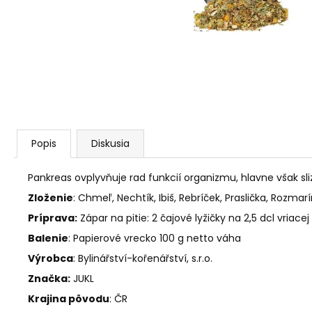
AGARICUS TOBOLKY
€31,60
Popis
Diskusia
Pankreas ovplyvňuje rad funkcií organizmu, hlavne však sli
Zloženie
: Chmeľ, Nechtík, Ibiš, Rebríček, Praslička, Rozmar
Príprava:
Zápar na pitie: 2 čajové lyžičky na 2,5 dcl vriace
Balenie
: Papierové vrecko 100 g netto váha
Výrobca
:
Bylinářství-kořenářství, s.r.o.
Značka:
JUKL
Krajina pôvodu
: ČR