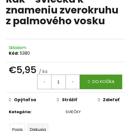
je
á
znameniu zverokruhu
0,0
z
j
z palmového vosku
5
s
hviezdičiek.
ť
?
Skladom
Kód:
5380
€5,95
HĽADAŤ
/ ks
Jednotková
DO KOŠÍKA
cena:
O
d
Opýtať sa
Strážiť
Zdieľať
p
o
Kategória
:
SVIEČKY
r
ú
Popis
Diskusia