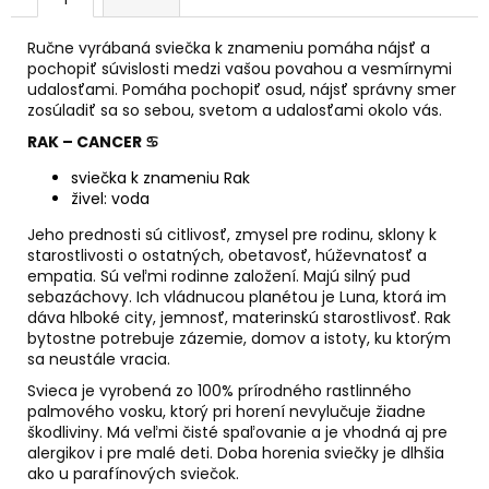
č
a
m
Ručne vyrábaná sviečka k znameniu pomáha nájsť a
pochopiť súvislosti medzi vašou povahou a vesmírnymi
e
udalosťami. Pomáha pochopiť osud, nájsť správny smer
zosúladiť sa so sebou, svetom a udalosťami okolo vás.
AGARICUS
RAK – CANCER
♋
TOBOLKY
sviečka k znameniu Rak
€31,60
živel: voda
Jeho prednosti sú citlivosť, zmysel pre rodinu, sklony k
starostlivosti o ostatných, obetavosť, húževnatosť a
empatia. Sú veľmi rodinne založení. Majú silný pud
sebazáchovy. Ich vládnucou planétou je Luna, ktorá im
dáva hlboké city, jemnosť, materinskú starostlivosť. Rak
bytostne potrebuje zázemie, domov a istoty, ku ktorým
sa neustále vracia.
Svieca je vyrobená zo 100% prírodného rastlinného
palmového vosku, ktorý pri horení nevylučuje žiadne
škodliviny. Má veľmi čisté spaľovanie a je vhodná aj pre
alergikov i pre malé deti. Doba horenia sviečky je dlhšia
ako u parafínových sviečok.