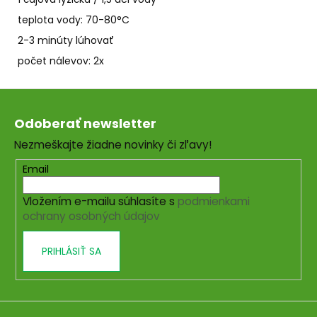
teplota vody: 70-80°C
2-3 minúty lúhovať
počet nálevov: 2x
Z
á
Odoberať newsletter
p
Nezmeškajte žiadne novinky či zľavy!
ä
t
Email
i
Vložením e-mailu súhlasíte s
podmienkami
e
ochrany osobných údajov
PRIHLÁSIŤ SA