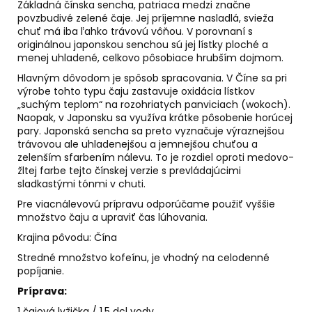
č
Základná čínska sencha, patriaca medzi značne
a
povzbudivé zelené čaje. Jej príjemne nasladlá, svieža
m
chuť má iba ľahko trávovú vôňou. V porovnaní s
originálnou japonskou senchou sú jej lístky ploché a
e
menej uhladené, celkovo pôsobiace hrubším dojmom.
Hlavným dôvodom je spôsob spracovania. V Číne sa pri
ALFA
výrobe tohto typu čaju zastavuje oxidácia lístkov
&
„suchým teplom“ na rozohriatych panviciach (wokoch).
OMEGA
Naopak, v Japonsku sa využíva krátke pôsobenie horúcej
€59
pary. Japonská sencha sa preto vyznačuje výraznejšou
trávovou ale uhladenejšou a jemnejšou chuťou a
zelenším sfarbením nálevu. To je rozdiel oproti medovo-
žltej farbe tejto čínskej verzie s prevládajúcimi
sladkastými tónmi v chuti.
Pre viacnálevovú prípravu odporúčame použiť vyššie
množstvo čaju a upraviť čas lúhovania.
Krajina pôvodu: Čína
Stredné množstvo kofeínu, je vhodný na celodenné
popíjanie.
Príprava:
1 čajová lyžička / 1,5 dcl vody