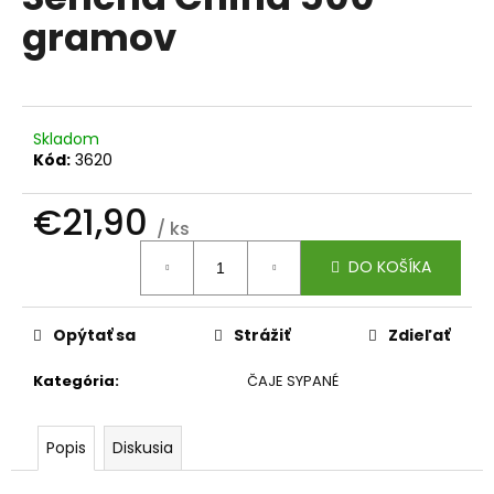
je
á
gramov
0,0
z
j
5
s
hviezdičiek.
ť
?
Skladom
Kód:
3620
€21,90
/ ks
Jednotková
HĽADAŤ
DO KOŠÍKA
cena:
Opýtať sa
Strážiť
Zdieľať
O
d
Kategória
:
ČAJE SYPANÉ
p
o
r
Popis
Diskusia
ú