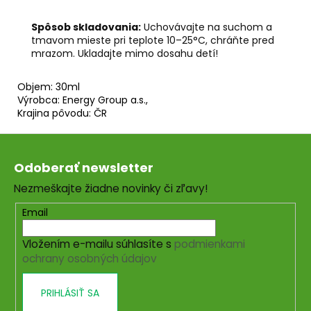
Spôsob skladovania:
Uchovávajte na suchom a
tmavom mieste pri teplote 10–25°C, chráňte pred
mrazom. Ukladajte mimo dosahu detí!
Objem: 30ml
Výrobca: Energy Group a.s.,
Krajina pôvodu: ČR
Z
á
Odoberať newsletter
p
Nezmeškajte žiadne novinky či zľavy!
ä
t
Email
i
Vložením e-mailu súhlasíte s
podmienkami
e
ochrany osobných údajov
PRIHLÁSIŤ SA