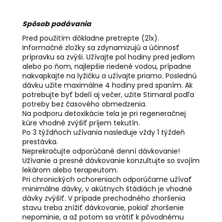
Spôsob podávania
Pred použitím dôkladne pretrepte (21x).
Informačné zložky sa zdynamizujú a účinnosť
prípravku sa zvýši. Užívajte pol hodiny pred jedlom
alebo po ňom, najlepšie riedené vodou, prípadne
nakvapkajte na lyžičku a užívajte priamo. Poslednú
dávku užite maximálne 4 hodiny pred spaním. Ak
potrebujte byť bdelí aj večer, užite Stimaral podľa
potreby bez časového obmedzenia.
Na podporu detoxikácie tela je pri regeneračnej
kúre vhodné zvýšiť príjem tekutín.
Po 3 týždňoch užívania nasleduje vždy 1 týždeň
prestávka.
Neprekračujte odporúčané denní dávkovanie!
Užívanie a presné dávkovanie konzultujte so svojím
lekárom alebo terapeutom.
Pri chronických ochoreniach odporúčame užívať
minimálne dávky, v akútnych štádiách je vhodné
dávky zvýšiť. V prípade prechodného zhoršenia
stavu treba znížiť dávkovanie, pokiaľ zhoršenie
nepominie, a až potom sa vrátiť k pôvodnému