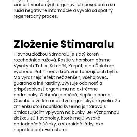
činnosť vnútorných orgánov. Ich pôsobením sa
rušia negatívne informácie a vyvolá sa spätný
regeneračný proces.
Zloženie Stimaralu
Hlavnou zložkou Stimaralu je zlatý koreň –
rozchodnica ružová. Rastie v horskom pásme
Vysokých Tatier, Krkonôš, Karpát, a na Ďalekom
východe. Patrí medzi kráľovné tonizujúcich bylín.
Má výraznejší efekt než ženšen, všehojovec,
guarana a iné rastliny. Zvyšuje odolnosť a
prispôsobivosť organizmu na extrémne
podmienky. Ochraňuje pečeň, zlepšuje pamäť.
Obsahuje veľké množstvo organických kyselín. Za
zmienku stojí napríklad kyselina jantárová s
omladzujúcim vplyvom na bunky. Jej významnou
zložkou sú flavonoidy, ktoré majú vysoké
antioxidačné účinky, a steroidné látky, ako
napríklad beta-sitosterol.