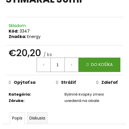
je
á
0,0
z
j
5
s
hviezdičiek.
Skladom
ť
Kód:
3347
?
Značka:
Energy
€20,20
/ ks
Jednotková
DO KOŠÍKA
cena:
HĽADAŤ
Opýtať sa
Strážiť
Zdieľať
O
Kategória
:
Bylinné kvapky zmesi
d
Záruka
:
uvedená na obale
p
o
r
Popis
Diskusia
ú