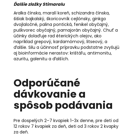
Ďalšie zložky Stimaralu
Aralka čínska, maralí koreň, schizandra čínska,
šišiak bajkalský, škoricovník cejlónsky, ginkgo
dvojlaločné, palina pontická, fenikel obyčajný,
puškvorec obyčajný, pamajorán obyčajný. Chuť a
účinky dolaďuje rad éterických olejov, ako
napríklad grepový, kardamómový, litseový, a
ďalšie. Silu a účinnosť prípravku podstatne zvyšujú
aj bioinformácie nerastov: krištáľu, antimonitu,
azuritu, galenitu a ďalších.
Odporúčané
dávkovanie a
spôsob podávania
Pre dospelých 2–7 kvapiek 1–3x denne, pre deti od
12 rokov 7 kvapiek za deň, deti od 3 rokov 2 kvapky
za deň.