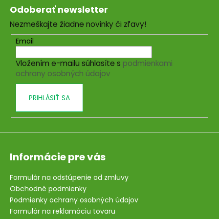
á
Odoberať newsletter
p
Nezmeškajte žiadne novinky či zľavy!
ä
t
Email
i
Vložením e-mailu súhlasíte s
podmienkami
e
ochrany osobných údajov
PRIHLÁSIŤ SA
Informácie pre vás
Formulár na odstúpenie od zmluvy
Obchodné podmienky
Podmienky ochrany osobných údajov
Formulár na reklamáciu tovaru