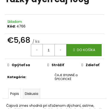
je
á
0,0
z
j
5
s
hviezdičiek.
Skladom
ť
Kód:
4766
?
€5,68
/ ks
Jednotková
DO KOŠÍKA
cena:
HĽADAŤ
Opýtať sa
Strážiť
Zdieľať
ČAJE BYLINNÉ a
O
Kategória
:
ŠPECIFICKÉ
d
p
o
Popis
Diskusia
r
ú
Čajová zmes vhodná pri sťaženom dýchaní, astme,