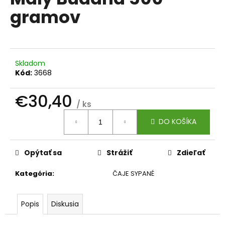
je
á
gramov
0,0
z
j
5
s
hviezdičiek.
ť
?
Skladom
Kód:
3668
€30,40
/ ks
Jednotková
HĽADAŤ
DO KOŠÍKA
cena:
Opýtať sa
Strážiť
Zdieľať
O
d
Kategória
:
ČAJE SYPANÉ
p
o
r
Popis
Diskusia
ú