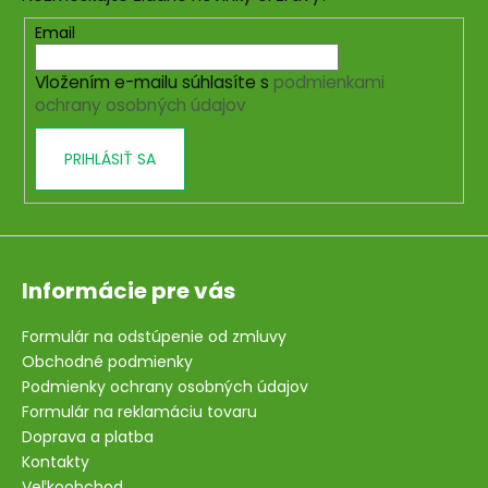
ä
t
Email
i
Vložením e-mailu súhlasíte s
podmienkami
e
ochrany osobných údajov
PRIHLÁSIŤ SA
Informácie pre vás
Formulár na odstúpenie od zmluvy
Obchodné podmienky
Podmienky ochrany osobných údajov
Formulár na reklamáciu tovaru
Doprava a platba
Kontakty
Veľkoobchod