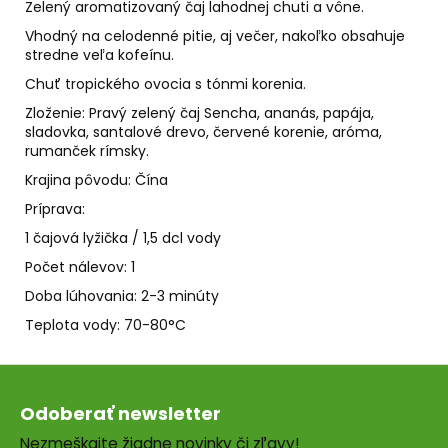
č
Zelený aromatizovaný čaj lahodnej chuti a vône.
a
Vhodný na celodenné pitie, aj večer, nakoľko obsahuje
m
stredne veľa kofeínu.
e
Chuť tropického ovocia s tónmi korenia.
Zloženie: Pravý zelený čaj Sencha, ananás, papája,
PALO
sladovka, santalové drevo, červené korenie, aróma,
SANTO
rumanček rímsky.
SVIEČKA
Krajina pôvodu: Čína
€10,89
Príprava:
1 čajová lyžička / 1,5 dcl vody
Počet nálevov: 1
Doba lúhovania: 2-3 minúty
Teplota vody: 70-80°C
Z
á
Odoberať newsletter
p
Nezmeškajte žiadne novinky či zľavy!