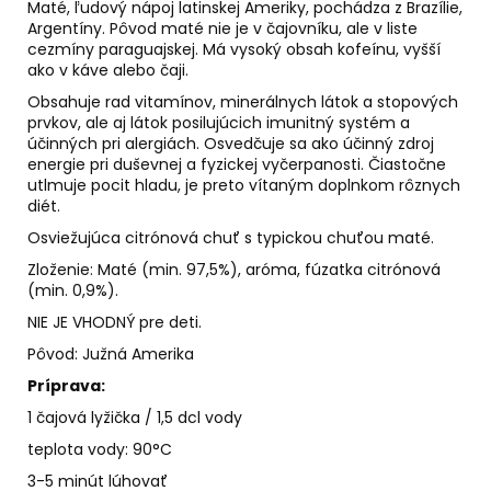
č
Maté, ľudový nápoj latinskej Ameriky, pochádza z Brazílie,
a
Argentíny. Pôvod maté nie je v čajovníku, ale v liste
m
cezmíny paraguajskej. Má vysoký obsah kofeínu, vyšší
ako v káve alebo čaji.
e
Obsahuje rad vitamínov, minerálnych látok a stopových
prvkov, ale aj látok posilujúcich imunitný systém a
AGARICUS
účinných pri alergiách. Osvedčuje sa ako účinný zdroj
TOBOLKY
energie pri duševnej a fyzickej vyčerpanosti. Čiastočne
utlmuje pocit hladu, je preto vítaným doplnkom rôznych
€31,60
diét.
Osviežujúca citrónová chuť s typickou chuťou maté.
Zloženie: Maté (min. 97,5%), aróma, fúzatka citrónová
(min. 0,9%).
NIE JE VHODNÝ pre deti.
Pôvod: Južná Amerika
Príprava:
1 čajová lyžička / 1,5 dcl vody
teplota vody: 90°C
3-5 minút lúhovať