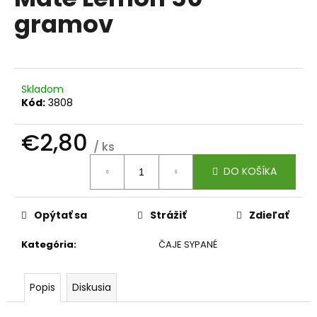
je
á
gramov
0,0
z
j
5
s
hviezdičiek.
ť
?
Skladom
Kód:
3808
€2,80
/ ks
Jednotková
HĽADAŤ
DO KOŠÍKA
cena:
Opýtať sa
Strážiť
Zdieľať
O
d
Kategória
:
ČAJE SYPANÉ
p
o
r
Popis
Diskusia
ú