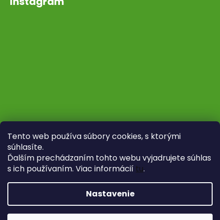
Instagram
Tento web používa súbory cookies, s ktorými
súhlasíte.
Ďalším prechádzaním tohto webu vyjadrujete súhlas
s ich používaním. Viac informácií
tu
.
Sledovať na Instagrame
Nastavenie
Vytvoril Shoptet
Copyright 2026
Fytoliečba
. Všetky práva vyhradené.