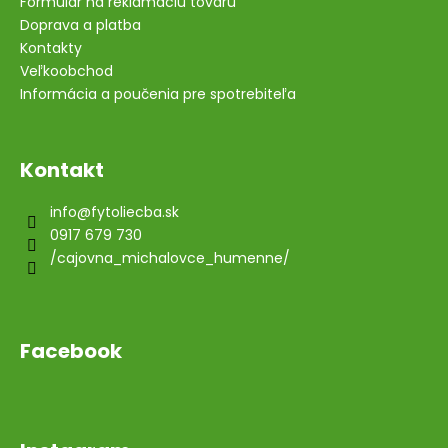
Formulár na reklamáciu tovaru
Doprava a platba
Kontakty
Veľkoobchod
Informácia a poučenia pre spotrebiteľa
Kontakt
info
@
fytoliecba.sk
0917 679 730
/cajovna_michalovce_humenne/
Facebook