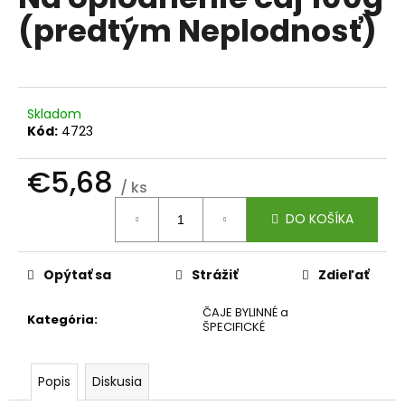
je
á
(predtým Neplodnosť)
0,0
z
j
5
s
hviezdičiek.
ť
?
Skladom
Kód:
4723
€5,68
/ ks
Jednotková
HĽADAŤ
DO KOŠÍKA
cena:
Opýtať sa
Strážiť
Zdieľať
O
d
ČAJE BYLINNÉ a
Kategória
:
p
ŠPECIFICKÉ
o
r
Popis
Diskusia
ú