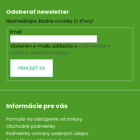
Z
á
Odoberať newsletter
p
Nezmeškajte žiadne novinky či zľavy!
ä
t
Email
i
Vložením e-mailu súhlasíte s
podmienkami
e
ochrany osobných údajov
PRIHLÁSIŤ SA
Informácie pre vás
Formulár na odstúpenie od zmluvy
Obchodné podmienky
Podmienky ochrany osobných údajov