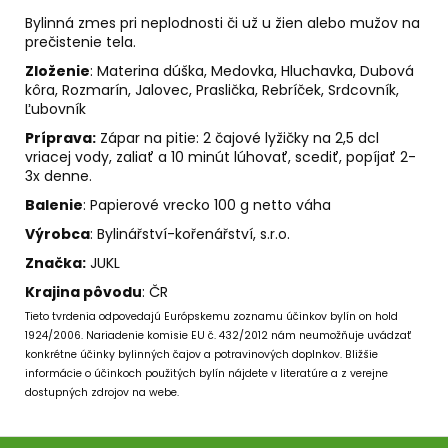
č
a
Bylinná zmes pri neplodnosti či už u žien alebo mužov na
prečistenie tela.
m
e
Zloženie
: Materina dúška, Medovka, Hluchavka, Dubová
kôra, Rozmarín, Jalovec, Praslička, Rebríček, Srdcovník,
Ľubovník
LEV
Príprava:
Zápar na pitie: 2 čajové lyžičky na 2,5 dcl
-
vriacej vody, zaliať a 10 minút lúhovať, scediť, popíjať 2-
SVIEČKA
3x denne.
K
ZNAMENIU
Balenie
: Papierové vrecko 100 g netto váha
ZVEROKRUHU
Z
Výrobca
:
Bylinářství-kořenářství, s.r.o.
PALMOVÉHO
VOSKU
Značka:
JUKL
€5,95
Krajina pôvodu
: ČR
Tieto tvrdenia odpovedajú Európskemu zoznamu účinkov bylín on hold
1924/2006.
Nariadenie komisie EU č. 432/2012 nám neumožňuje uvádzať
konkrétne účinky bylinných čajov a potravinových doplnkov.
Bližšie
informácie o účinkoch použitých bylín nájdete v literatúre a z verejne
dostupných zdrojov na webe.