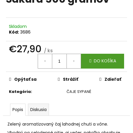
je
á
0,0
z
j
5
s
hviezdičiek.
Skladom
ť
Kód:
3686
?
€27,90
/ ks
Jednotková
DO KOŠÍKA
cena:
HĽADAŤ
Opýtať sa
Strážiť
Zdieľať
Kategória
:
ČAJE SYPANÉ
O
d
p
Popis
Diskusia
o
r
Zelený aromatizovaný čaj lahodnej chuti a vône.
ú
Vhodný na celodenné pitie, aj večer, nakoľko obsahuje