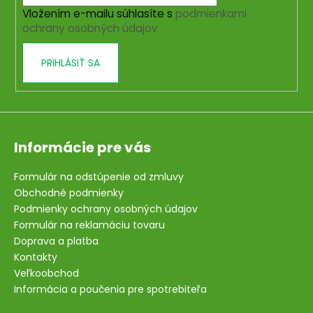
i
Vložením e-mailu súhlasíte s
podmienkami
e
ochrany osobných údajov
PRIHLÁSIŤ SA
Informácie pre vás
Formulár na odstúpenie od zmluvy
Obchodné podmienky
Podmienky ochrany osobných údajov
Formulár na reklamáciu tovaru
Doprava a platba
Kontakty
Veľkoobchod
Informácia a poučenia pre spotrebiteľa