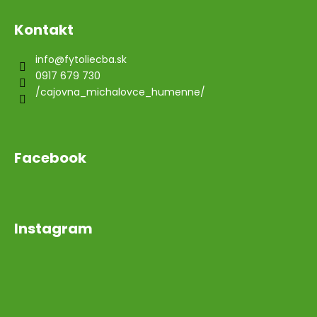
Kontakt
info
@
fytoliecba.sk
0917 679 730
/cajovna_michalovce_humenne/
Facebook
Instagram