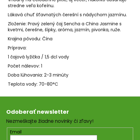
č
stredne veľa kofeínu.
a
m
Lákavá chuť šťavnatých čerešní s nádychom jazmínu.
e
Zloženie: Pravý zelený čaj Sencha a China Jasmine s
kvetmi, čerešne, šípky, aróma, jazmín, pivonka, ruže.
Krajina pôvodu: Čína
LEV
-
Príprava:
SVIEČKA
K
1 čajová lyžička / 1,5 dcl vody
ZNAMENIU
Počet nálevov: 1
ZVEROKRUHU
Z
Doba lúhovania: 2-3 minúty
PALMOVÉHO
VOSKU
Teplota vody: 70-80°C
€5,95
Z
á
Odoberať newsletter
p
Nezmeškajte žiadne novinky či zľavy!
ä
t
Email