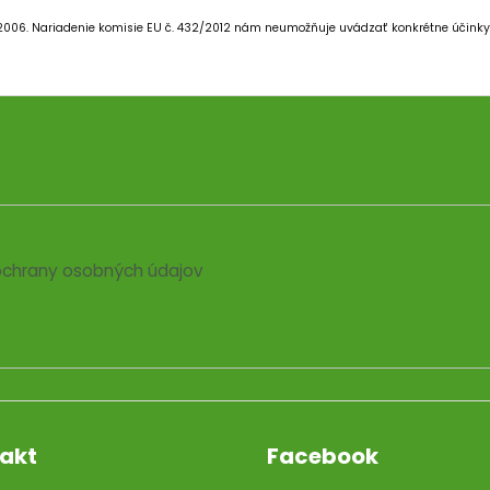
/2006.
Nariadenie komisie EU č. 432/2012 nám neumožňuje uvádzať konkrétne účinky 
chrany osobných údajov
akt
Facebook