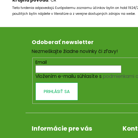
Krajina pôvodu
: ČR
Tieto tvrdenia odpovedajú Európskemu zoznamu účinkov bylín on hold 1924
použitých bylín nájdete v literatúre a z verejne dostupných zdrojov na webe.
Z
á
Odoberať newsletter
p
Nezmeškajte žiadne novinky či zľavy!
ä
t
Email
i
Vložením e-mailu súhlasíte s
podmienkami o
e
PRIHLÁSIŤ SA
Informácie pre vás
Kont