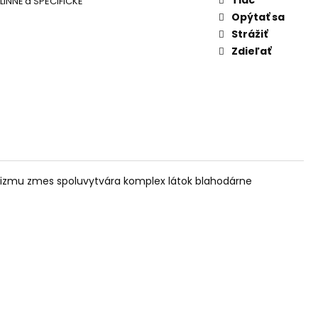
LINNÉ a ŠPECIFICKÉ
AM DYMIACEJ ROKLINY
Opýtať sa
Strážiť
Zdieľať
olizmu zmes spoluvytvára komplex látok blahodárne