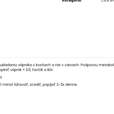
Kategória
:
ČAJE BY
PALO SANTO SVIEČKA
KÓD 368 - BALZ
€10,89
€11,50
 ukladaniu vápnika v kostiach a nie v cievach. Podporou metab
niť vápnik + D3, horčík a Bór.
na
 10 minút lúhovať, scediť, popíjať 2-3x denne.