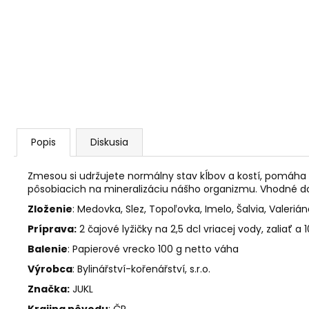
AGARICUS TOBOLKY
€31,60
Popis
Diskusia
Zmesou si udržujete normálny stav kĺbov a kostí, pomáha
pôsobiacich na mineralizáciu nášho organizmu. Vhodné dopl
Zloženie
: Medovka, Slez, Topoľovka, Imelo, Šalvia, Valeriá
Príprava:
2 čajové lyžičky na 2,5 dcl vriacej vody, zaliať a
Balenie
: Papierové vrecko 100 g netto váha
Výrobca
:
Bylinářství-kořenářství, s.r.o.
Značka:
JUKL