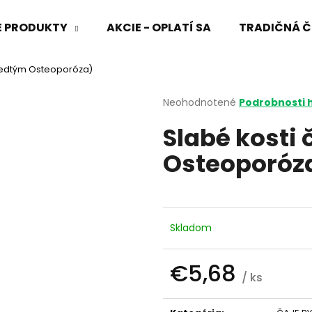
VÉ PRODUKTY
AKCIE - OPLATÍ SA
TRADIČNÁ Č
predtým Osteoporóza)
Čo potrebujete nájsť?
Priemerné
Neohodnotené
Podrobnosti 
hodnotenie
Slabé kosti
produktu
HĽADAŤ
je
Osteoporóz
0,0
z
5
Odporúčame
hviezdičiek.
Skladom
€5,68
/ ks
Jednotková
cena: