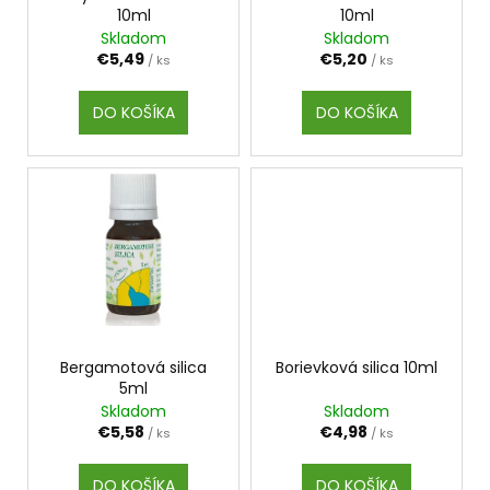
č
o
10ml
10ml
d
a
Skladom
Skladom
v
m
u
€5,49
€5,20
/ ks
/ ks
e
k
t
DO KOŠÍKA
DO KOŠÍKA
o
SVIEČKA
NA
v
ZVEĽADENIE
VÁŠNE
A
SEXUALITY
€9,50
Bergamotová silica
Borievková silica 10ml
5ml
Skladom
Skladom
€5,58
€4,98
/ ks
/ ks
DO KOŠÍKA
DO KOŠÍKA