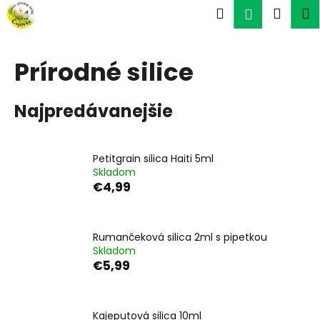
K
Prejsť
Hľadať
Náku
M
Prihlásen
na
o
obsah
Späť
Späť
košík
š
í
Prírodné silice
Č
k
o
Najpredávanejšie
p
o
t
Petitgrain silica Haiti 5ml
r
Skladom
e
€4,99
b
u
Rumančeková silica 2ml s pipetkou
j
Skladom
e
€5,99
t
e
n
Kajeputová silica 10ml